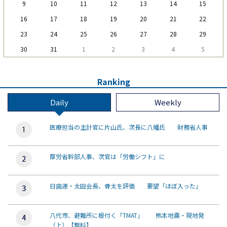
9
10
11
12
13
14
15
16
17
18
19
20
21
22
23
24
25
26
27
28
29
30
31
1
2
3
4
5
Ranking
Daily
Weekly
医療担当の主計官に片山氏、次長に八幡氏 財務省人事
厚労省幹部人事、次官は「労働シフト」に
日歯連・太田会長、骨太を評価 要望「ほぼ入った」
八代市、避難所に根付く「TMAT」 熊本地震・現地発
（上）【無料】