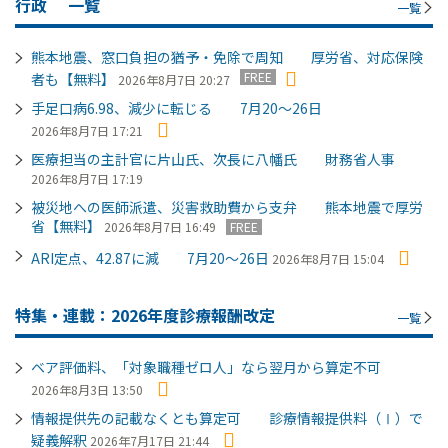
行政
一覧
一覧
熊本地震、窓口負担の猶予・免除で周知 厚労省、対応保険
FREE
者も【無料】
2026年8月7日 20:27
手足口病6.98、減少に転じる 7月20～26日
2026年8月7日 17:21
医療担当の主計官に片山氏、次長に八幡氏 財務省人事
2026年8月7日 17:19
被災地への医師派遣、災害救助費から支弁 熊本地震で厚労
省【無料】
2026年8月7日 16:49
FREE
ARI定点、42.87に減 7月20～26日
2026年8月7日 15:04
特集・連載：2026年度診療報酬改定
一覧
ベア評価料、「対象職種ゼロ人」なら翌月から算定不可
2026年8月3日 13:50
情報提供先の記載なくとも算定可 診療情報提供料（Ⅰ）で
疑義解釈
2026年7月17日 21:44