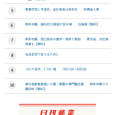
事務次官に宇波氏、主計局長は坂本氏 財務省人事
熊本地震、歯科診52施設が全半壊 日歯連【無料】
熊本地震、窓口負担の猶予・免除で周知 厚労省、対応保
険者も【無料】
社会全体で支えるために
コロナ定点、1.70に増 7月27日～8月2日
被災高齢者施設に介護・看護の専門職派遣 熊本地震で介
護団体【無料】