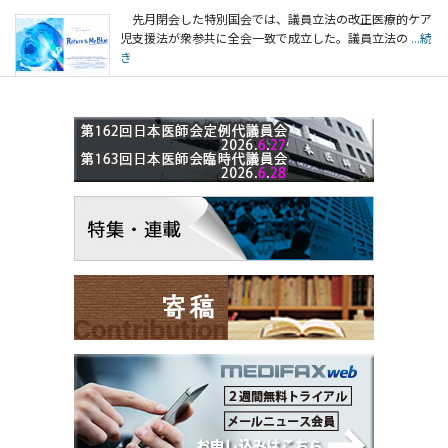
先月閉会した特別国会では、議員立法の改正医療的ケア
児支援法が衆参共に全会一致で成立した。議員立法の
...続
き