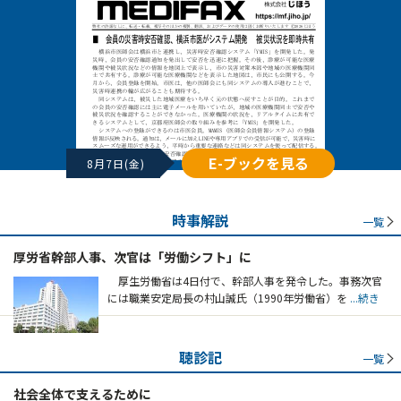
E-ブックを見る
8月7日(金)
時事解説
一覧
厚労省幹部人事、次官は「労働シフト」に
厚生労働省は4日付で、幹部人事を発令した。事務次官
には職業安定局長の村山誠氏（1990年労働省）を
...続き
聴診記
一覧
社会全体で支えるために