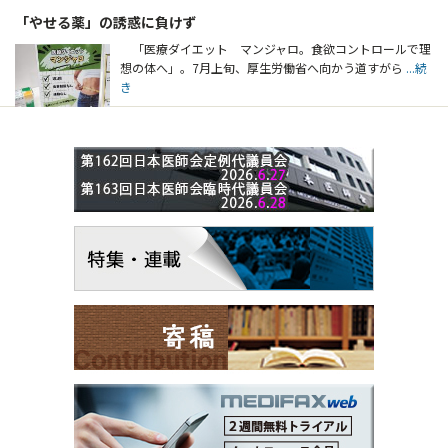
「やせる薬」の誘惑に負けず
「医療ダイエット マンジャロ。食欲コントロールで理
想の体へ」。7月上旬、厚生労働省へ向かう道すがら
...続
き