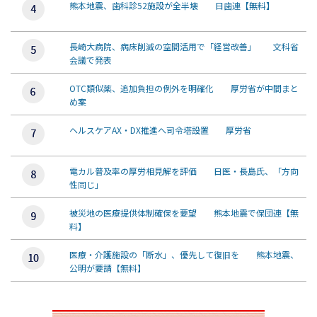
熊本地震、歯科診52施設が全半壊 日歯連【無料】
長崎大病院、病床削減の空間活用で「経営改善」 文科省
会議で発表
OTC類似薬、追加負担の例外を明確化 厚労省が中間まと
め案
ヘルスケアAX・DX推進へ司令塔設置 厚労省
電カル普及率の厚労相見解を評価 日医・長島氏、「方向
性同じ」
被災地の医療提供体制確保を要望 熊本地震で保団連【無
料】
医療・介護施設の「断水」、優先して復旧を 熊本地震、
公明が要請【無料】