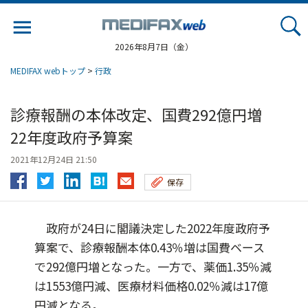
Jump
to
navigation
2026年8月7日（金）
MEDIFAX webトップ
>
行政
診療報酬の本体改定、国費292億円増
22年度政府予算案
2021年12月24日 21:50
保存
政府が24日に閣議決定した2022年度政府予
算案で、診療報酬本体0.43％増は国費ベース
で292億円増となった。一方で、薬価1.35％減
は1553億円減、医療材料価格0.02％減は17億
円減となる。...