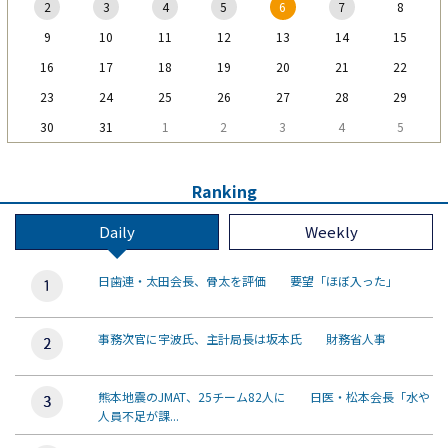
2
3
4
5
6
7
8
9
10
11
12
13
14
15
16
17
18
19
20
21
22
23
24
25
26
27
28
29
30
31
1
2
3
4
5
Ranking
Daily
Weekly
日歯連・太田会長、骨太を評価 要望「ほぼ入った」
事務次官に宇波氏、主計局長は坂本氏 財務省人事
熊本地震のJMAT、25チーム82人に 日医・松本会長「水や
人員不足が課...