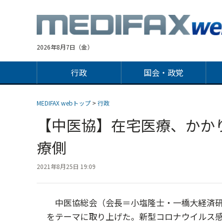
Jump
to
navigation
2026年8月7日（金）
行政
国会・政党
MEDIFAX webトップ
>
行政
【中医協】在宅医療、かか
療側
2021年8月25日 19:09
中医協総会（会長＝小塩隆士・一橋大経済研究
をテーマに取り上げた。新型コロナウイルス