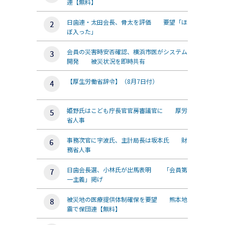
連【無料】
日歯連・太田会長、骨太を評価 要望「ほ
ぼ入った」
会員の災害時安否確認、横浜市医がシステム
開発 被災状況を即時共有
【厚生労働省辞令】（8月7日付）
姫野氏はこども庁長官官房審議官に 厚労
省人事
事務次官に宇波氏、主計局長は坂本氏 財
務省人事
日歯会長選、小林氏が出馬表明 「会員第
一主義」掲げ
被災地の医療提供体制確保を要望 熊本地
震で保団連【無料】