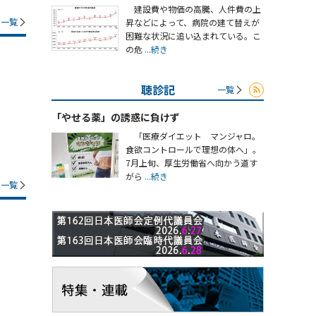
建設費や物価の高騰、人件費の上
一覧
昇などによって、病院の建て替えが
困難な状況に追い込まれている。こ
の危
...続き
聴診記
一覧
「やせる薬」の誘惑に負けず
「医療ダイエット マンジャロ。
食欲コントロールで理想の体へ」。
7月上旬、厚生労働省へ向かう道す
がら
...続き
一覧