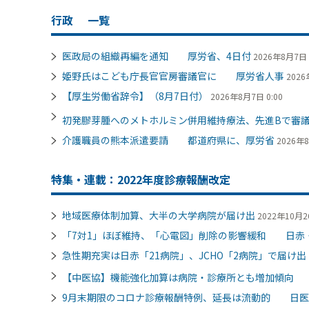
行政
一覧
医政局の組織再編を通知 厚労省、4日付
2026年8月7日 
姫野氏はこども庁長官官房審議官に 厚労省人事
2026
【厚生労働省辞令】（8月7日付）
2026年8月7日 0:00
初発膠芽腫へのメトホルミン併用維持療法、先進Bで審
介護職員の熊本派遣要請 都道府県に、厚労省
2026年8
特集・連載：2022年度診療報酬改定
地域医療体制加算、大半の大学病院が届け出
2022年10月26
「7対1」ほぼ維持、「心電図」削除の影響緩和 日赤・
急性期充実は日赤「21病院」、JCHO「2病院」で届け
【中医協】機能強化加算は病院・診療所とも増加傾向
9月末期限のコロナ診療報酬特例、延長は流動的 日医