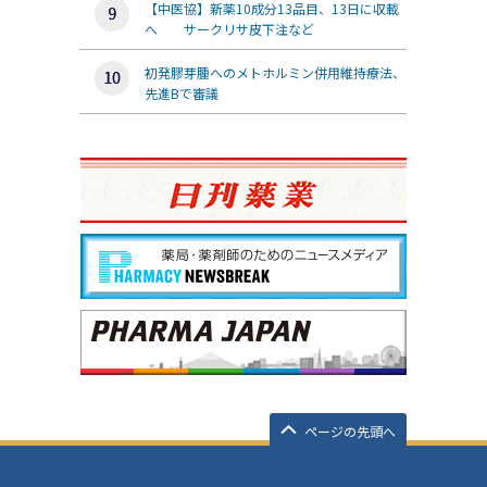
【中医協】新薬10成分13品目、13日に収載
へ サークリサ皮下注など
初発膠芽腫へのメトホルミン併用維持療法、
先進Bで審議
ページの先頭へ