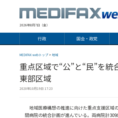
Jump
to
navigation
2026年8月7日（金）
行政
国会・政党
MEDIFAX webトップ
>
地域
重点区域で“公”と“民”を
東部区域
2020年10月19日 17:23
地域医療構想の推進に向けた重点支援区域の
間病院の統合計画が進んでいる。両病院計309