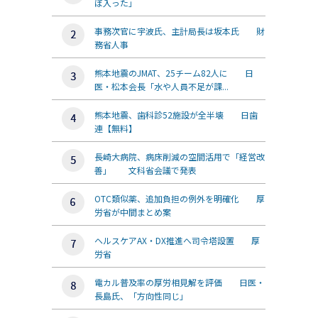
ぼ入った」
事務次官に宇波氏、主計局長は坂本氏 財
務省人事
熊本地震のJMAT、25チーム82人に 日
医・松本会長「水や人員不足が課...
熊本地震、歯科診52施設が全半壊 日歯
連【無料】
長崎大病院、病床削減の空間活用で「経営改
善」 文科省会議で発表
OTC類似薬、追加負担の例外を明確化 厚
労省が中間まとめ案
ヘルスケアAX・DX推進へ司令塔設置 厚
労省
電カル普及率の厚労相見解を評価 日医・
長島氏、「方向性同じ」