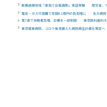
医療過疎地域「車両で出張調剤」実証実験 厚労省、
電気・ガス代高騰で年間6.1億円の負担増に 名大病院
第7波で休務者急増、診療を一部制限 東京医科歯科大
東京城東病院、コロナ後見据えた病院再生計画を策定へ