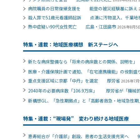
病院職員の日常復帰支援を 能登の被災経験基に訴え
殺人罪で51歳元看護師起訴 点滴に汚物混入、千葉地
熱中症疑い90代女性死亡 広島・江田島市
2026年8月5日
特集・連載：地域医療構想 新ステージへ
新たな病床整備なら「将来の病床数との関係、説明を
医療・介護保険計画で通知、「在宅連携機能」の役割
重点支援区域に京都「中丹」を選定 厚労省
2026年7月9
2040年の必要病床数「106.9万床」 厚労省が「機械的
新構想GL、「急性期拠点」と「高齢者救急・地域急性期
特集・連載：“現場発” 変わり続ける地域医療
恵寿総合が「介護部」創設、患者の生活支援充実へ 9