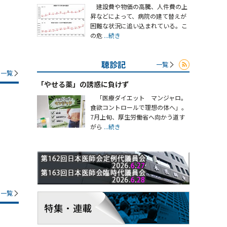
建設費や物価の高騰、人件費の上
昇などによって、病院の建て替えが
困難な状況に追い込まれている。こ
の危
...続き
聴診記
一覧
一覧
「やせる薬」の誘惑に負けず
「医療ダイエット マンジャロ。
食欲コントロールで理想の体へ」。
7月上旬、厚生労働省へ向かう道す
がら
...続き
一覧