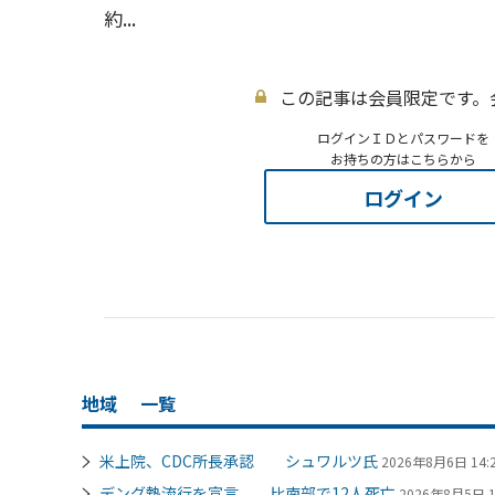
約...
この記事は会員限定です。
ログインＩＤとパスワードを
お持ちの方はこちらから
ログイン
地域
一覧
米上院、CDC所長承認 シュワルツ氏
2026年8月6日 14:
デング熱流行を宣言 比南部で12人死亡
2026年8月5日 1