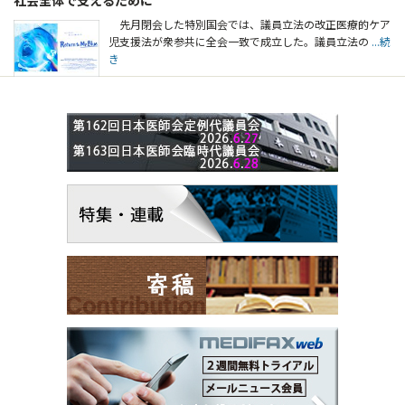
先月閉会した特別国会では、議員立法の改正医療的ケア
児支援法が衆参共に全会一致で成立した。議員立法の
...続
き