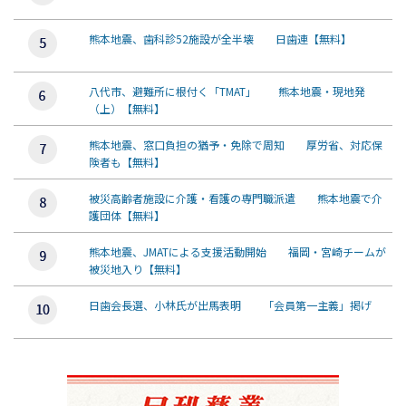
熊本地震、歯科診52施設が全半壊 日歯連【無料】
八代市、避難所に根付く「TMAT」 熊本地震・現地発
（上）【無料】
熊本地震、窓口負担の猶予・免除で周知 厚労省、対応保
険者も【無料】
被災高齢者施設に介護・看護の専門職派遣 熊本地震で介
護団体【無料】
熊本地震、JMATによる支援活動開始 福岡・宮崎チームが
被災地入り【無料】
日歯会長選、小林氏が出馬表明 「会員第一主義」掲げ