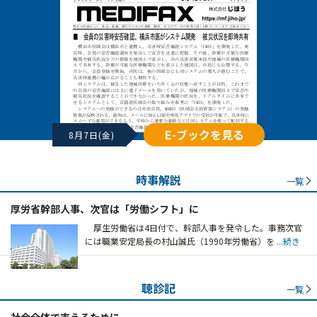
E-ブックを見る
8月7日(金)
時事解説
一覧
厚労省幹部人事、次官は「労働シフト」に
厚生労働省は4日付で、幹部人事を発令した。事務次官
には職業安定局長の村山誠氏（1990年労働省）を
...続き
聴診記
一覧
社会全体で支えるために