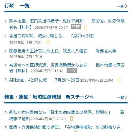
行政
一覧
一覧
熊本地震、窓口負担の猶予・免除で周知 厚労省、対応保険
FREE
者も【無料】
2026年8月7日 20:27
手足口病6.98、減少に転じる 7月20～26日
2026年8月7日 17:21
医療担当の主計官に片山氏、次長に八幡氏 財務省人事
2026年8月7日 17:19
被災地への医師派遣、災害救助費から支弁 熊本地震で厚労
省【無料】
2026年8月7日 16:49
FREE
ARI定点、42.87に減 7月20～26日
2026年8月7日 15:04
特集・連載：地域医療構想 新ステージへ
一覧
新たな病床整備なら「将来の病床数との関係、説明を」 新
構想で通知
2026年7月30日 20:23
医療・介護保険計画で通知、「在宅連携機能」の役割盛り込