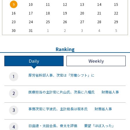
9
10
11
12
13
14
15
16
17
18
19
20
21
22
23
24
25
26
27
28
29
30
31
1
2
3
4
5
Ranking
Daily
Weekly
厚労省幹部人事、次官は「労働シフト」に
医療担当の主計官に片山氏、次長に八幡氏 財務省人事
事務次官に宇波氏、主計局長は坂本氏 財務省人事
日歯連・太田会長、骨太を評価 要望「ほぼ入った」