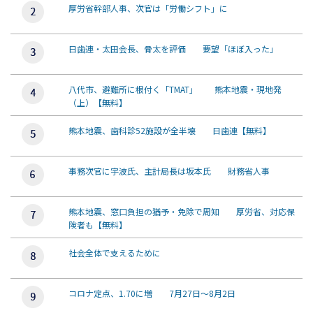
厚労省幹部人事、次官は「労働シフト」に
日歯連・太田会長、骨太を評価 要望「ほぼ入った」
八代市、避難所に根付く「TMAT」 熊本地震・現地発
（上）【無料】
熊本地震、歯科診52施設が全半壊 日歯連【無料】
事務次官に宇波氏、主計局長は坂本氏 財務省人事
熊本地震、窓口負担の猶予・免除で周知 厚労省、対応保
険者も【無料】
社会全体で支えるために
コロナ定点、1.70に増 7月27日～8月2日