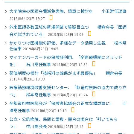
大学院生の医師会費減免実施、慎重に検討を 小玉常任理事
2019年6月23日 19:27
外来医師多数区域の新規開業で質疑目立つ 横倉会長「医師
会が試されている」
2019年6月23日 19:09
かかりつけ医機能の評価、多様なデータ活用し注視 松本常
任理事
2019年6月23日 19:05
マイナンバーカードの保険証利用、「全医療機関にメリット
を」 石川常任理事
2019年6月23日 18:59
薬価制度の検討「技術料の確保がまず最優先」 横倉会長
2019年6月23日 18:33
医療勤務環境改善支援センター、「都道府県医の協力で成り立
つ」 松本常任理事
2019年6月23日 18:24
全都道府県医師会が「保険者協議会の正式な構成員に」 江
澤常任理事
2019年6月23日 18:19
公立・公的病院、民間と重複・競合の場合は「引いてもら
う」 中川副会長
2019年6月23日 18:18