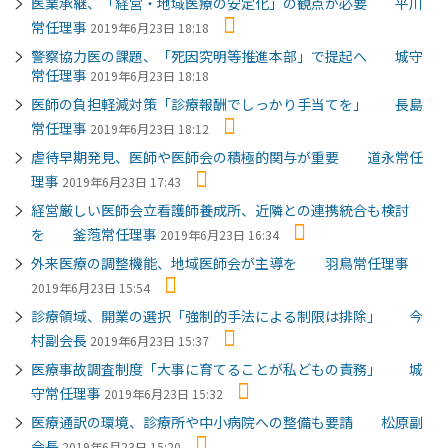
医業承継、「経営・地域医療の安定化」の観点が必要 平川
常任理事
2019年6月23日 18:18
警察協力医の課題、「死因究明等推進本部」で提起へ 城守
常任理事
2019年6月23日 18:18
医師の負担軽減対策「診療報酬でしっかり手当てを」 長島
常任理事
2019年6月23日 18:12
虐待早期発見、医師や医師会の積極的関与が重要 道永常任
理事
2019年6月23日 17:43
経営厳しい医師会立看護師養成所、近隣との連携統合も検討
を 釜萢常任理事
2019年6月23日 16:34
外来医療の調整機能、地域医師会が主導を 羽鳥常任理事
2019年6月23日 15:54
診療領域、開業の選択「強制的手法による制限は排除」 今
村副会長
2019年6月23日 15:37
医療事故調査制度「大事に育てることが私どもの責務」 城
守常任理事
2019年6月23日 15:32
医療通訳の環境、診療所や中小病院への整備も要請 松原副
会長
2019年6月23日 15:20