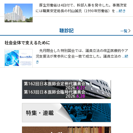
厚生労働省は4日付で、幹部人事を発令した。事務次官
には職業安定局長の村山誠氏（1990年労働省）を
...続き
聴診記
一覧
社会全体で支えるために
先月閉会した特別国会では、議員立法の改正医療的ケア
児支援法が衆参共に全会一致で成立した。議員立法の
...続
き