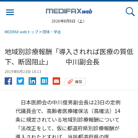
Jump
to
navigation
2026年8月8日（土）
MEDIFAX webトップ
>
団体・学会
地域別診療報酬「導入されれば医療の質低
下、断固阻止」 中川副会長
2019年6月23日 18:13
保存
日本医師会の中川俊男副会長は23日の定例
代議員会で、高齢者医療確保法（高確法）14
条に規定されている地域別診療報酬について
「法改正をして、仮に都道府県別診療報酬が
導入されたとすれば、当該都道府県の医...