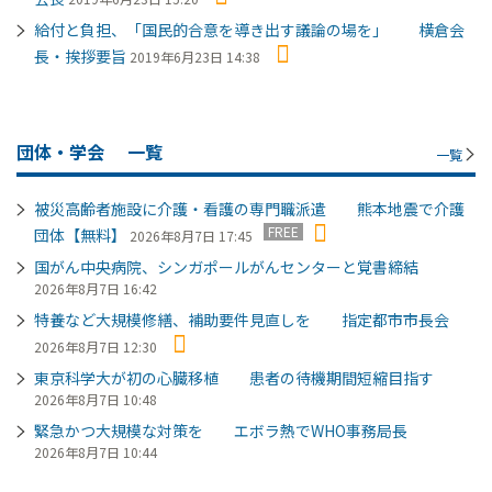
給付と負担、「国民的合意を導き出す議論の場を」 横倉会
長・挨拶要旨
2019年6月23日 14:38
団体・学会
一覧
一覧
被災高齢者施設に介護・看護の専門職派遣 熊本地震で介護
FREE
団体【無料】
2026年8月7日 17:45
国がん中央病院、シンガポールがんセンターと覚書締結
2026年8月7日 16:42
特養など大規模修繕、補助要件見直しを 指定都市市長会
2026年8月7日 12:30
東京科学大が初の心臓移植 患者の待機期間短縮目指す
2026年8月7日 10:48
緊急かつ大規模な対策を エボラ熱でWHO事務局長
2026年8月7日 10:44