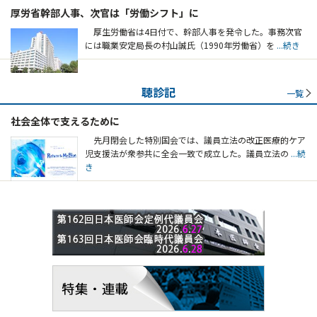
厚労省幹部人事、次官は「労働シフト」に
厚生労働省は4日付で、幹部人事を発令した。事務次官
には職業安定局長の村山誠氏（1990年労働省）を
...続き
聴診記
一覧
社会全体で支えるために
先月閉会した特別国会では、議員立法の改正医療的ケア
児支援法が衆参共に全会一致で成立した。議員立法の
...続
き