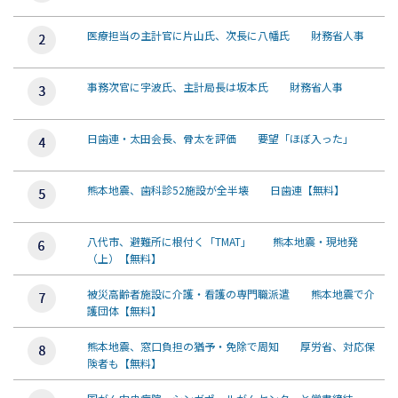
医療担当の主計官に片山氏、次長に八幡氏 財務省人事
事務次官に宇波氏、主計局長は坂本氏 財務省人事
日歯連・太田会長、骨太を評価 要望「ほぼ入った」
熊本地震、歯科診52施設が全半壊 日歯連【無料】
八代市、避難所に根付く「TMAT」 熊本地震・現地発
（上）【無料】
被災高齢者施設に介護・看護の専門職派遣 熊本地震で介
護団体【無料】
熊本地震、窓口負担の猶予・免除で周知 厚労省、対応保
険者も【無料】