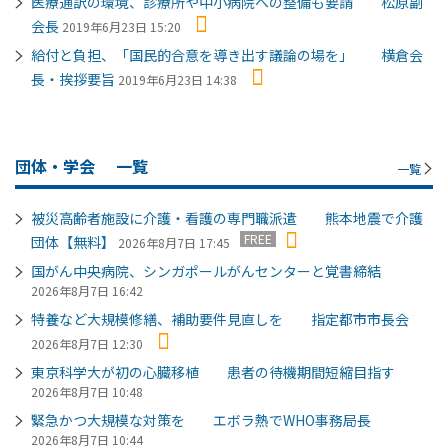
医療通訳の環境、診療所や中小病院への整備も要請 松原副
会長
2019年6月23日 15:20
給付と負担、「国民的合意を導き出す議論の場を」 横倉会
長・挨拶要旨
2019年6月23日 14:38
団体・学会
一覧
一覧
被災高齢者施設に介護・看護の専門職派遣 熊本地震で介護
FREE
団体【無料】
2026年8月7日 17:45
国がん中央病院、シンガポールがんセンターと覚書締結
2026年8月7日 16:42
特養など大規模修繕、補助要件見直しを 指定都市市長会
2026年8月7日 12:30
東京科学大が初の心臓移植 患者の待機期間短縮目指す
2026年8月7日 10:48
緊急かつ大規模な対策を エボラ熱でWHO事務局長
2026年8月7日 10:44