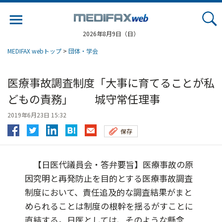
Jump
to
navigation
2026年8月9日（日）
MEDIFAX webトップ
>
団体・学会
医療事故調査制度「大事に育てることが私
どもの責務」 城守常任理事
2019年6月23日 15:32
保存
【日医代議員会・答弁要旨】医療事故の原
因究明と再発防止を目的とする医療事故調査
制度において、責任追及的な調査結果がまと
められることは制度の根幹を揺るがすことに
直結する。日医としては、そのような懸念