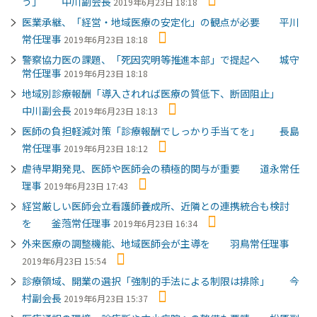
う」 中川副会長
2019年6月23日 18:18
医業承継、「経営・地域医療の安定化」の観点が必要 平川
常任理事
2019年6月23日 18:18
警察協力医の課題、「死因究明等推進本部」で提起へ 城守
常任理事
2019年6月23日 18:18
地域別診療報酬「導入されれば医療の質低下、断固阻止」
中川副会長
2019年6月23日 18:13
医師の負担軽減対策「診療報酬でしっかり手当てを」 長島
常任理事
2019年6月23日 18:12
虐待早期発見、医師や医師会の積極的関与が重要 道永常任
理事
2019年6月23日 17:43
経営厳しい医師会立看護師養成所、近隣との連携統合も検討
を 釜萢常任理事
2019年6月23日 16:34
外来医療の調整機能、地域医師会が主導を 羽鳥常任理事
2019年6月23日 15:54
診療領域、開業の選択「強制的手法による制限は排除」 今
村副会長
2019年6月23日 15:37