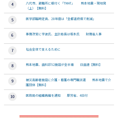
八代市、避難所に根付く「TMAT」 熊本地震・現地発
（上）【無料】
医学部臨時定員、28年度は「全都道府県で削減」
事務次官に宇波氏、主計局長は坂本氏 財務省人事
社会全体で支えるために
熊本地震、歯科診52施設が全半壊 日歯連【無料】
被災高齢者施設に介護・看護の専門職派遣 熊本地震で介
護団体【無料】
医政局の組織再編を通知 厚労省、4日付