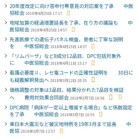
20年度改定に向け答申付帯意見の対応案を了承 中医
協総会
2018年4月25日 17:17
地域加算の経過措置延長を了承、在り方の議論も 中
医協総会
2018年4月25日 14:57
先進医療での遺伝子パネル検査、患者に丁寧な説明
を 中医協総会
2018年4月25日 14:37
「リムパーザ」など8成分12品目、DPC包括対象外
に 中医協総会
2018年4月11日 15:17
看護必要度Ⅱ、レセ電コードの正確性証明を 30日に
も疑義解釈発出へ
2018年3月12日 20:35
価格調整の対象は3品目、結果分かれた7品目を検証
へ 費用対効果合同部会
2018年3月7日 16:56
DPC病院「病床が一定以上増減する場合」など係数設定
を了承 中医協総会
2018年3月7日 16:55
東日本大震災など被災地特例を19年3月まで延長 中
医協
2018年3月7日 12:57