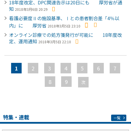
18年度改定、DPC関連告示は20日にも 厚労省が通
知
2018年3月6日 20:29
看護必要度Ⅱの施設基準、Ⅰとの患者割合差「4％以
内」に 厚労省
2018年3月5日 23:10
オンライン診療での処方箋発行が可能に 18年度改
定、運用通知
2018年3月5日 22:10
ペ
ー
1
2
3
4
5
6
7
ジ
8
9
次
特集・連載
一覧