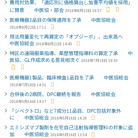
費用対効果、「適応別に価格算出し加重平均値を採用」
に賛意 中医協・部会
2018年8月22日 18:57
医療機器3品目の保険適用を了承 中医協総会
2018年8月22日 17:11
用法用量変化で再算定の「オプジーボ」、出来高へ
中医協総会
2018年8月22日 14:45
特区の遠隔服薬指導、薬歴管理指導料の算定了承 中
医協、GL作成求める意見相次ぐ
2018年7月18日 18:30
医療機器1製品、臨床検査1品目を了承 中医協総会
2018年7月18日 14:51
合併後の2病院、DPC継続を報告 中医協総会
2018年5月16日 14:57
「シベクトロ」など7成分11品目、DPC包括対象外
に 中医協総会
2018年5月16日 14:26
エミシズマブ製剤を在宅自己注射指導管理料の対象に追
加 中医協総会
2018年5月16日 13:54