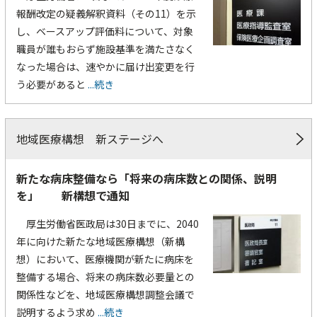
報酬改定の疑義解釈資料（その11）を示
し、ベースアップ評価料について、対象
職員が誰もおらず施設基準を満たさなく
なった場合は、速やかに届け出変更を行
う必要があると
...続き
地域医療構想 新ステージへ
新たな病床整備なら「将来の病床数との関係、説明
を」 新構想で通知
厚生労働省医政局は30日までに、2040
年に向けた新たな地域医療構想（新構
想）において、医療機関が新たに病床を
整備する場合、将来の病床数必要量との
関係性などを、地域医療構想調整会議で
説明するよう求め
...続き