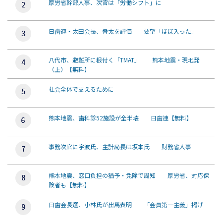
厚労省幹部人事、次官は「労働シフト」に
日歯連・太田会長、骨太を評価 要望「ほぼ入った」
八代市、避難所に根付く「TMAT」 熊本地震・現地発
（上）【無料】
社会全体で支えるために
熊本地震、歯科診52施設が全半壊 日歯連【無料】
事務次官に宇波氏、主計局長は坂本氏 財務省人事
熊本地震、窓口負担の猶予・免除で周知 厚労省、対応保
険者も【無料】
日歯会長選、小林氏が出馬表明 「会員第一主義」掲げ