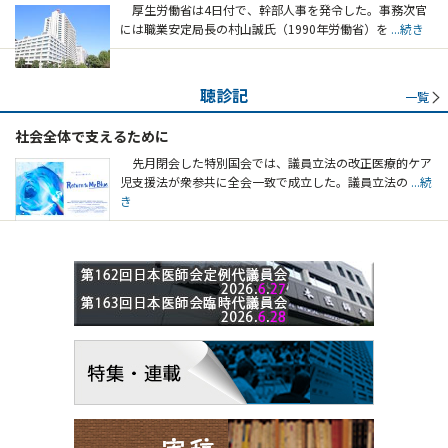
厚生労働省は4日付で、幹部人事を発令した。事務次官
には職業安定局長の村山誠氏（1990年労働省）を
...続き
聴診記
一覧
社会全体で支えるために
先月閉会した特別国会では、議員立法の改正医療的ケア
児支援法が衆参共に全会一致で成立した。議員立法の
...続
き