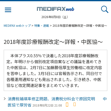
Jump
to
navigation
2026年8月8日（土）
MEDIFAX webトップ
>
特集・連載
> 2018年度診療報酬改定～詳報・中医協～
2018年度診療報酬改定～詳報・中医協～
本体プラス0.55％で決着した2018年度診療報酬改
定。年明けから個別改定項目案などの議論を進めてき
た中医協は、2月7日に加藤勝信厚生労働相に改定内容
を答申しました。3月5日には官報告示され、同日付で
各種運用通知なども発出されました。引き続き、中医
協など改定関連記事をまとめていきます。
消費税補填率修正問題、消費税分科会で原因究明 中
医協で厚労省
2018年8月22日 21:08