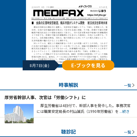
E-ブックを見る
8月7日(金)
時事解説
一覧
厚労省幹部人事、次官は「労働シフト」に
厚生労働省は4日付で、幹部人事を発令した。事務次官
には職業安定局長の村山誠氏（1990年労働省）を
...続き
聴診記
一覧