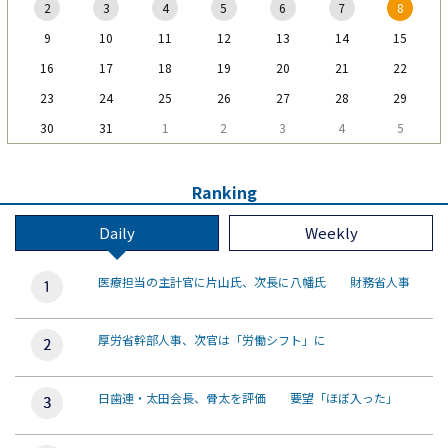
2
3
4
5
6
7
8
9
10
11
12
13
14
15
16
17
18
19
20
21
22
23
24
25
26
27
28
29
30
31
1
2
3
4
5
Ranking
Daily
Weekly
医療担当の主計官に片山氏、次長に八幡氏 財務省人事
厚労省幹部人事、次官は「労働シフト」に
日歯連・太田会長、骨太を評価 要望「ほぼ入った」