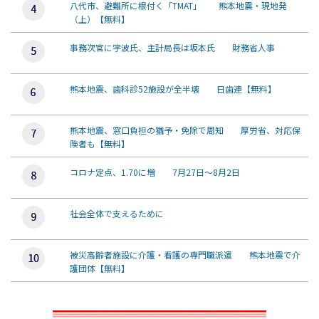
八代市、避難所に根付く「TMAT」 熊本地震・現地発
（上）【無料】
事務次官に宇波氏、主計局長は坂本氏 財務省人事
熊本地震、歯科診52施設が全半壊 日歯連【無料】
熊本地震、窓口負担の猶予・免除で周知 厚労省、対応保
険者も【無料】
コロナ定点、1.70に増 7月27日～8月2日
社会全体で支えるために
被災高齢者施設に介護・看護の専門職派遣 熊本地震で介
護団体【無料】