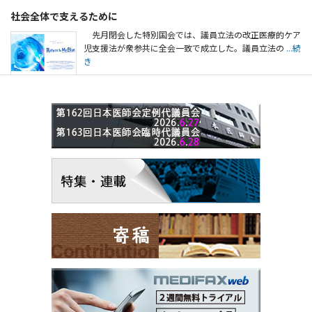
社会全体で支えるために
先月閉会した特別国会では、議員立法の改正医療的ケア
児支援法が衆参共に全会一致で成立した。議員立法の
...続
き