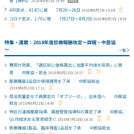
省【無料】
2026年8月7日 16:49
FREE
ARI定点、42.87に減 7月20～26日
2026年8月7日 15:04
コロナ定点、1.70に増 7月27日～8月2日
2026年8月7日 14:59
特集・連載：2018年度診療報酬改定～詳報・中医協
～
一覧
費用対効果、「適応別に価格算出し加重平均値を採用」に賛
意 中医協・部会
2018年8月22日 18:57
医療機器3品目の保険適用を了承 中医協総会
2018年8月22日 17:11
用法用量変化で再算定の「オプジーボ」、出来高へ 中医協
総会
2018年8月22日 14:45
特区の遠隔服薬指導、薬歴管理指導料の算定了承 中医協、
GL作成求める意見相次ぐ
2018年7月18日 18:30
医療機器1製品、臨床検査1品目を了承 中医協総会