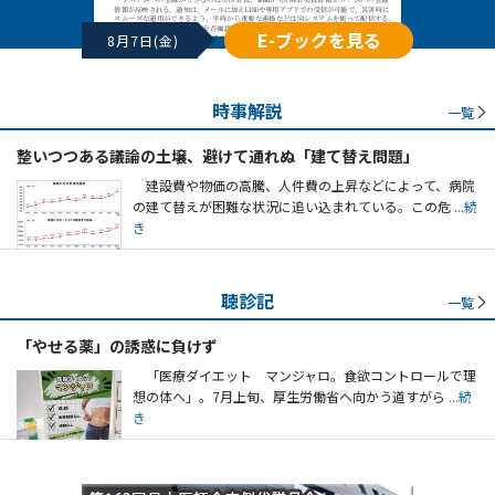
E-ブックを見る
8月7日(金)
時事解説
一覧
整いつつある議論の土壌、避けて通れぬ「建て替え問題」
建設費や物価の高騰、人件費の上昇などによって、病院
の建て替えが困難な状況に追い込まれている。この危
...続
き
聴診記
一覧
「やせる薬」の誘惑に負けず
「医療ダイエット マンジャロ。食欲コントロールで理
想の体へ」。7月上旬、厚生労働省へ向かう道すがら
...続
き