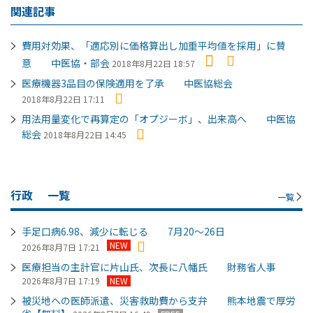
関連記事
費用対効果、「適応別に価格算出し加重平均値を採用」に賛
意 中医協・部会
2018年8月22日 18:57
医療機器3品目の保険適用を了承 中医協総会
2018年8月22日 17:11
用法用量変化で再算定の「オプジーボ」、出来高へ 中医協
総会
2018年8月22日 14:45
行政
一覧
一覧
手足口病6.98、減少に転じる 7月20～26日
NEW
2026年8月7日 17:21
医療担当の主計官に片山氏、次長に八幡氏 財務省人事
2026年8月7日 17:19
NEW
被災地への医師派遣、災害救助費から支弁 熊本地震で厚労