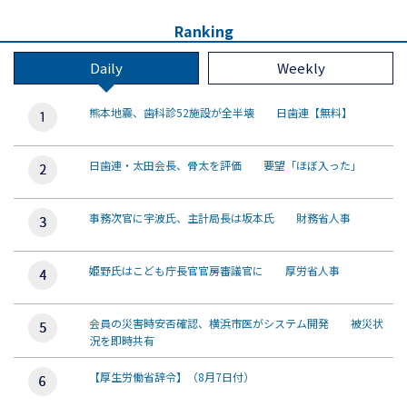
Ranking
Daily
Weekly
熊本地震、歯科診52施設が全半壊 日歯連【無料】
日歯連・太田会長、骨太を評価 要望「ほぼ入った」
事務次官に宇波氏、主計局長は坂本氏 財務省人事
姫野氏はこども庁長官官房審議官に 厚労省人事
会員の災害時安否確認、横浜市医がシステム開発 被災状
況を即時共有
【厚生労働省辞令】（8月7日付）