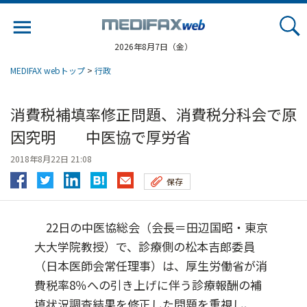
Jump
to
navigation
2026年8月7日（金）
MEDIFAX webトップ
>
行政
消費税補填率修正問題、消費税分科会で原
因究明 中医協で厚労省
2018年8月22日 21:08
保存
22日の中医協総会（会長＝田辺国昭・東京
大大学院教授）で、診療側の松本吉郎委員
（日本医師会常任理事）は、厚生労働省が消
費税率8％への引き上げに伴う診療報酬の補
填状況調査結果を修正した問題を重視し、