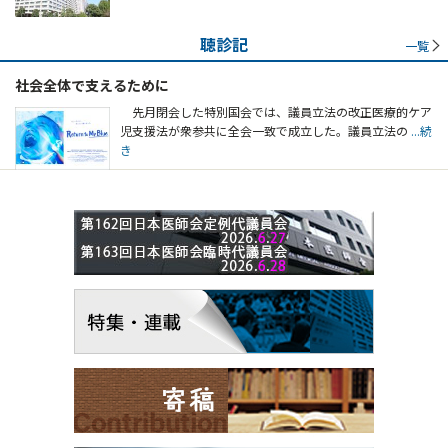
聴診記
一覧
社会全体で支えるために
先月閉会した特別国会では、議員立法の改正医療的ケア
児支援法が衆参共に全会一致で成立した。議員立法の
...続
き