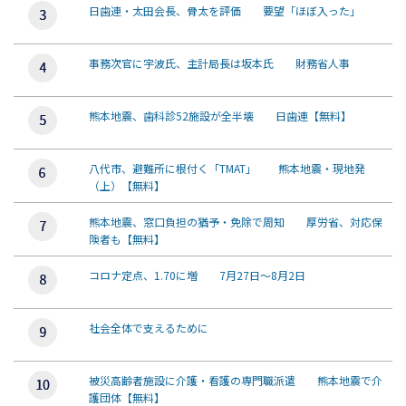
日歯連・太田会長、骨太を評価 要望「ほぼ入った」
事務次官に宇波氏、主計局長は坂本氏 財務省人事
熊本地震、歯科診52施設が全半壊 日歯連【無料】
八代市、避難所に根付く「TMAT」 熊本地震・現地発
（上）【無料】
熊本地震、窓口負担の猶予・免除で周知 厚労省、対応保
険者も【無料】
コロナ定点、1.70に増 7月27日～8月2日
社会全体で支えるために
被災高齢者施設に介護・看護の専門職派遣 熊本地震で介
護団体【無料】