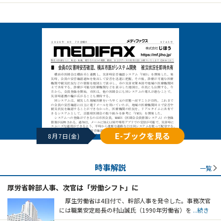
E-ブックを見る
8月7日(金)
時事解説
一覧
厚労省幹部人事、次官は「労働シフト」に
厚生労働省は4日付で、幹部人事を発令した。事務次官
には職業安定局長の村山誠氏（1990年労働省）を
...続き