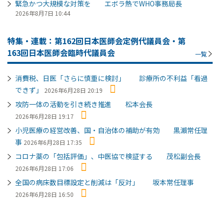
緊急かつ大規模な対策を エボラ熱でWHO事務局長
2026年8月7日 10:44
特集・連載：第162回日本医師会定例代議員会・第
163回日本医師会臨時代議員会
一覧
消費税、日医「さらに慎重に検討」 診療所の不利益「看過
できず」
2026年6月28日 20:19
攻防一体の活動を引き続き推進 松本会長
2026年6月28日 19:17
小児医療の経営改善、国・自治体の補助が有効 黒瀨常任理
事
2026年6月28日 17:35
コロナ薬の「包括評価」、中医協で検証する 茂松副会長
2026年6月28日 17:06
全国の病床数目標設定と削減は「反対」 坂本常任理事
2026年6月28日 16:50