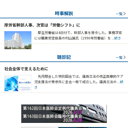
時事解説
一覧
厚労省幹部人事、次官は「労働シフト」に
厚生労働省は4日付で、幹部人事を発令した。事務次官
には職業安定局長の村山誠氏（1990年労働省）を
...続き
聴診記
一覧
社会全体で支えるために
先月閉会した特別国会では、議員立法の改正医療的ケア
児支援法が衆参共に全会一致で成立した。議員立法の
...続
き