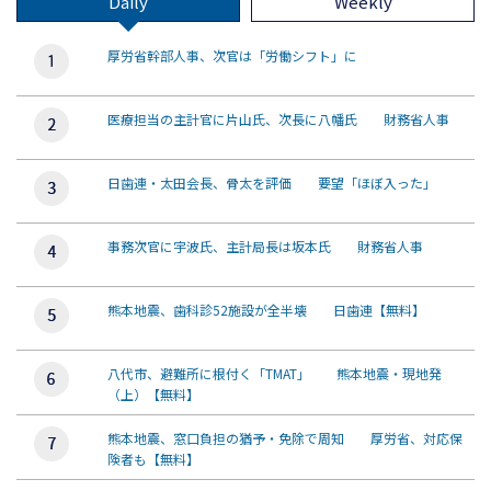
Daily
Weekly
厚労省幹部人事、次官は「労働シフト」に
医療担当の主計官に片山氏、次長に八幡氏 財務省人事
日歯連・太田会長、骨太を評価 要望「ほぼ入った」
事務次官に宇波氏、主計局長は坂本氏 財務省人事
熊本地震、歯科診52施設が全半壊 日歯連【無料】
八代市、避難所に根付く「TMAT」 熊本地震・現地発
（上）【無料】
熊本地震、窓口負担の猶予・免除で周知 厚労省、対応保
険者も【無料】