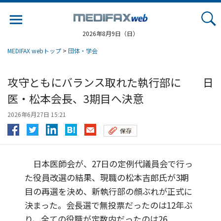
Jump
to
navigation
2026年8月9日（日）
MEDIFAX webトップ
>
団体・学会
攻守ともにバランス取れた執行部に 日
医・松本会長、3期目へ決意
2026年6月27日 15:21
保存
日本医師会が、27日の定例代議員会で行っ
た役員改選の結果、現職の松本吉郎氏が3期
目の再選を決め、新執行部の顔ぶれが正式に
決まった。会長選で無投票だったのは12年ぶ
り、全ての役職が定数内だったのは26...