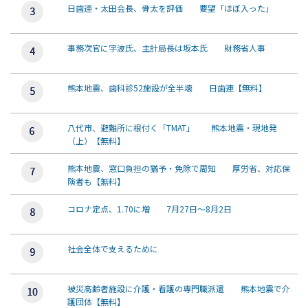
日歯連・太田会長、骨太を評価 要望「ほぼ入った」
事務次官に宇波氏、主計局長は坂本氏 財務省人事
熊本地震、歯科診52施設が全半壊 日歯連【無料】
八代市、避難所に根付く「TMAT」 熊本地震・現地発
（上）【無料】
熊本地震、窓口負担の猶予・免除で周知 厚労省、対応保
険者も【無料】
コロナ定点、1.70に増 7月27日～8月2日
社会全体で支えるために
被災高齢者施設に介護・看護の専門職派遣 熊本地震で介
護団体【無料】