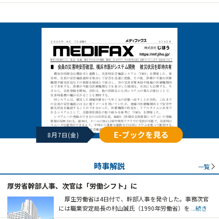
E-ブックを見る
8月7日(金)
時事解説
一覧
厚労省幹部人事、次官は「労働シフト」に
厚生労働省は4日付で、幹部人事を発令した。事務次官
には職業安定局長の村山誠氏（1990年労働省）を
...続き