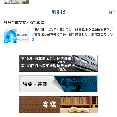
聴診記
一覧
社会全体で支えるために
先月閉会した特別国会では、議員立法の改正医療的ケア
児支援法が衆参共に全会一致で成立した。議員立法の
...続
き