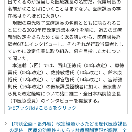
出てくるのが担当した医療課長の名前だ。保険局長の
名前が枕ことばにつくことはまずない。医療課長の存
在感はそれほどに大きい。
現職の森光敬子医療課長の名前とともに語られるこ
とになる2020年度改定論議本格化を前に、過去の診療
報酬改定をあらためて振り返る狙いから、医療課長経
験者6氏にインタビューし、それぞれが行政当事者とし
ていかに改定作業に取り組み、何を目指したかについ
て聞いた。
本連載（7回）では、西山正徳氏（04年改定）、原徳
壽氏（08年改定）、佐藤敏信氏（10年改定）、鈴木康
裕氏（12年改定）、宇都宮啓氏（14年改定）、宮嵜雅
則氏（16年改定）の医療課長経験者に加え、医療側か
ら見た改定経緯について猪口雄二・全日本病院協会長
（中医協委員）のインタビューを掲載する。
≫Eブック版はこちらをクリック
【特別企画・番外編】改定経過からたどる歴代医療課長
の足跡 医療の効率性もたらす診療報酬実現が課題 全