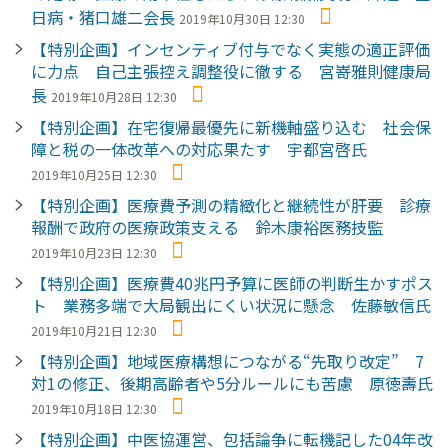
日病・猪口雄二会長
2019年10月30日 12:30
【特別企画】インセンティブ付与でなく実態の適正評価
に力点 自己主張控え調整役に徹する 宮嵜雅則健康局
長
2019年10月28日 12:30
【特別企画】在宅復帰最優先に新機軸盛り込む 社会保
障と税の一体改革への対応果たす 宇都宮啓氏
2019年10月25日 12:30
【特別企画】医療費予測の精緻化と継続性が肝要 診療
報酬で政府の医療政策支える 鈴木康裕医務技監
2019年10月23日 12:30
【特別企画】医療費40兆円予算に医師の判断生かすポス
ト 業務多端で大局観出にくい状況に懸念 佐藤敏信氏
2019年10月21日 12:30
【特別企画】地域医療構想につながる“先取り改定” 7
対1の修正、後期高齢者や5分ルールにも苦慮 原徳壽氏
2019年10月18日 12:30
【特別企画】中医協運営、包括論争に転機記した04年改