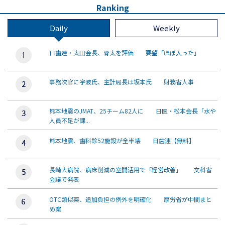
Ranking
Daily
Weekly
日歯連・太田会長、骨太を評価 要望「ほぼ入った」
事務次官に宇波氏、主計局長は坂本氏 財務省人事
熊本地震のJMAT、25チーム82人に 日医・松本会長「水や
人員不足が課...
熊本地震、歯科診52施設が全半壊 日歯連【無料】
長崎大病院、病床削減の空間活用で「経営改善」 文科省
会議で発表
OTC類似薬、追加負担の例外を明確化 厚労省が中間まと
め案