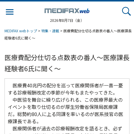
Jump
to
navigation
2026年8月7日（金）
MEDIFAX webトップ
>
特集・連載
> 医療費配分仕切る点数表の番人～医療課長
経験者6氏に聞く～
医療費配分仕切る点数表の番人～医療課長
経験者6氏に聞く～
医療費40兆円の配分を巡って医療関係者が一喜一憂
する診療報酬改定の季節が今年もまたやってきた。
中医協を舞台に繰り広げられる、この医療界最大の
イベントを取り仕切るのが厚生労働省保険局医療課
だ。総勢約80人に上る同課を率いるのが医系技官の医
療課長である。
医療関係者が過去の診療報酬改定を語るとき、必ず