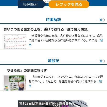
E-ブックを見る
8月6日(木)
時事解説
一覧
整いつつある議論の土壌、避けて通れぬ「建て替え問題」
建設費や物価の高騰、人件費の上昇などによって、病院
の建て替えが困難な状況に追い込まれている。この危
...続
き
聴診記
一覧
「やせる薬」の誘惑に負けず
「医療ダイエット マンジャロ。食欲コントロールで理
想の体へ」。7月上旬、厚生労働省へ向かう道すがら
...続
き