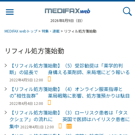
Jump
to
navigation
2026年8月9日（日）
MEDIFAX webトップ
>
特集・連載
> リフィル処方箋始動
リフィル処方箋始動
【リフィル処方箋始動】（5）受診勧奨は「薬学的判
断」の延長で 身構える薬剤師、来局増にどう報いる
2022年4月5日 12:00
【リフィル処方箋始動】（4）オンライン服薬指導と
の“相性抜群” 薬局戦略に影響、処方箋預かりは駄目
2022年4月4日 12:00
【リフィル処方箋始動】（3）ローリスク患者は「タス
クシェア」の流れに 英国で医師はハイリスク患者に
集中
2022年4月1日 12:00