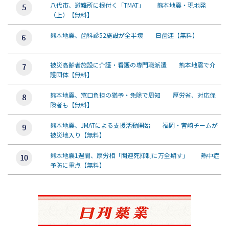
八代市、避難所に根付く「TMAT」 熊本地震・現地発
（上）【無料】
熊本地震、歯科診52施設が全半壊 日歯連【無料】
被災高齢者施設に介護・看護の専門職派遣 熊本地震で介
護団体【無料】
熊本地震、窓口負担の猶予・免除で周知 厚労省、対応保
険者も【無料】
熊本地震、JMATによる支援活動開始 福岡・宮崎チームが
被災地入り【無料】
熊本地震1週間、厚労相「関連死抑制に万全期す」 熱中症
予防に重点【無料】