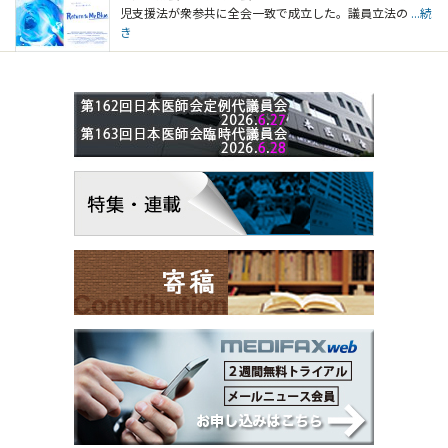
児支援法が衆参共に全会一致で成立した。議員立法の
...続
き