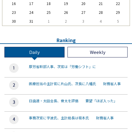
16
17
18
19
20
21
22
23
24
25
26
27
28
29
30
31
1
2
3
4
5
Ranking
Daily
Weekly
厚労省幹部人事、次官は「労働シフト」に
医療担当の主計官に片山氏、次長に八幡氏 財務省人事
日歯連・太田会長、骨太を評価 要望「ほぼ入った」
事務次官に宇波氏、主計局長は坂本氏 財務省人事