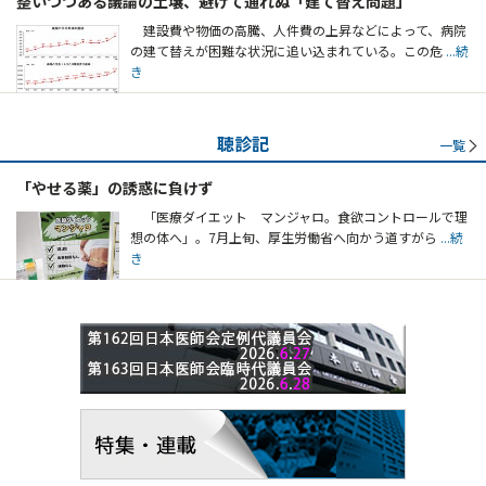
整いつつある議論の土壌、避けて通れぬ「建て替え問題」
建設費や物価の高騰、人件費の上昇などによって、病院
の建て替えが困難な状況に追い込まれている。この危
...続
き
聴診記
一覧
「やせる薬」の誘惑に負けず
「医療ダイエット マンジャロ。食欲コントロールで理
想の体へ」。7月上旬、厚生労働省へ向かう道すがら
...続
き