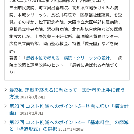
2003年より2016年まで広島国際大工学部教授ほか。
三田市民病院、町立奥出雲病院、高知県立幡多けんみん病
院、木城クリニック、長谷川病院で「医療福祉建築賞」を受
賞。そのほか、松下記念病院、大阪市立大医学部付属病院、
島根県立中央病院、浜の町病院、北九州総合病院などの医療
施設のほか、上野製薬三田研究所、韓国綜合貿易センター、
広島県立美術館、岡山聖心教会、特養「愛光園」などを設
計。
著書：「
患者本位で考える 病院・クリニックの設計
」「病
院の改築と運営改善のヒント」「患者に選ばれる病院づく
り」
最終回 連載を終えるに当たって―設計者を上手に使う
方法
2021年3月24日
第23回 コスト削減へのポイント5―地震に強い「構造計
画」
2021年2月3日
第22回 コスト削減へのポイント4―「基本料金」の節減
と「構造形式」の選択
2021年1月20日