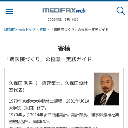
Jump
to
navigation
2026年8月7日（金）
MEDIFAX webトップ
>
寄稿
> 「病医院づくり」の極意―実務ガイド
寄稿
「病医院づくり」の極意―実務ガイド
久保田 秀男（一級建築士、久保田設計
室代表）
1970年京都大大学院修士課程、1981年UCLA
大学院（米国）修了。
1970年より2014年まで日建設計。設計部長、理事医療福祉業
務統括担当、顧問ほか。