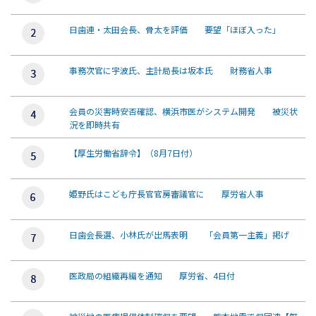
日歯連・太田会長、骨太を評価 要望「ほぼ入った」
事務次官に宇波氏、主計局長は坂本氏 財務省人事
会員の災害時安否確認、横浜市医がシステム開発 被災状
況を即時共有
【厚生労働省辞令】（8月7日付）
姫野氏はこども庁長官官房審議官に 厚労省人事
日歯会長選、小林氏が出馬表明 「会員第一主義」掲げ
医政局の組織再編を通知 厚労省、4日付