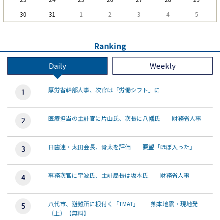
30
31
1
2
3
4
5
Ranking
Daily
Weekly
厚労省幹部人事、次官は「労働シフト」に
医療担当の主計官に片山氏、次長に八幡氏 財務省人事
日歯連・太田会長、骨太を評価 要望「ほぼ入った」
事務次官に宇波氏、主計局長は坂本氏 財務省人事
八代市、避難所に根付く「TMAT」 熊本地震・現地発
（上）【無料】