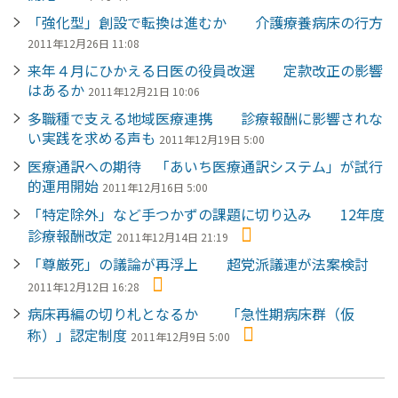
「強化型」創設で転換は進むか 介護療養病床の行方
2011年12月26日 11:08
来年４月にひかえる日医の役員改選 定款改正の影響
はあるか
2011年12月21日 10:06
多職種で支える地域医療連携 診療報酬に影響されな
い実践を求める声も
2011年12月19日 5:00
医療通訳への期待 「あいち医療通訳システム」が試行
的運用開始
2011年12月16日 5:00
「特定除外」など手つかずの課題に切り込み 12年度
診療報酬改定
2011年12月14日 21:19
「尊厳死」の議論が再浮上 超党派議連が法案検討
2011年12月12日 16:28
病床再編の切り札となるか 「急性期病床群（仮
称）」認定制度
2011年12月9日 5:00
ペ