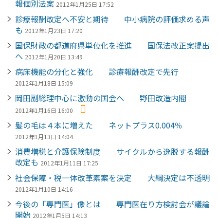
報個別法案
2012年1月25日 17:52
診療報酬改定へ不安と期待 中小病院の評価求める声
も
2012年1月23日 17:20
国保財政の都道府県単位化を推進 国保法改正案提出
へ
2012年1月20日 13:49
病床機能の分化と強化 診療報酬改定で先行
2012年1月18日 15:09
岡田副総理中心に激動の国会へ 野田改造内閣
2012年1月16日 16:00
髪の毛は４本に増えた ネットプラス0.004％
2012年1月13日 14:04
消費増税と介護保険制度 サイクルから逸脱する報酬
改定も
2012年1月11日 17:25
社会保障・税一体改革素案を決定 大綱決定は不透明
2012年1月10日 14:16
今後の「専門医」像とは 専門医在り方検討会が議論
開始
2012年1月5日 14:13