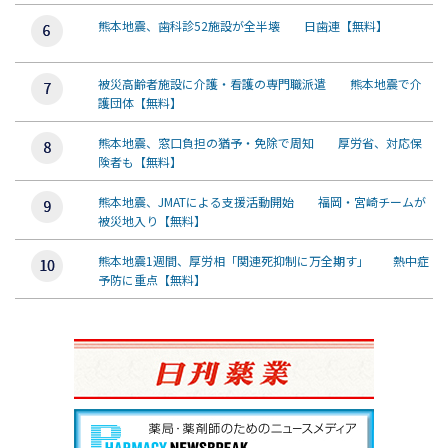
熊本地震、歯科診52施設が全半壊 日歯連【無料】
被災高齢者施設に介護・看護の専門職派遣 熊本地震で介
護団体【無料】
熊本地震、窓口負担の猶予・免除で周知 厚労省、対応保
険者も【無料】
熊本地震、JMATによる支援活動開始 福岡・宮崎チームが
被災地入り【無料】
熊本地震1週間、厚労相「関連死抑制に万全期す」 熱中症
予防に重点【無料】