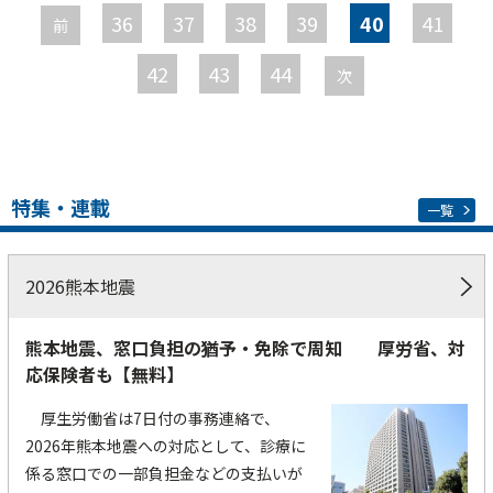
ー
36
37
38
39
40
41
前
ジ
42
43
44
次
特集・連載
一覧
2026熊本地震
熊本地震、窓口負担の猶予・免除で周知 厚労省、対
応保険者も【無料】
厚生労働省は7日付の事務連絡で、
2026年熊本地震への対応として、診療に
係る窓口での一部負担金などの支払いが