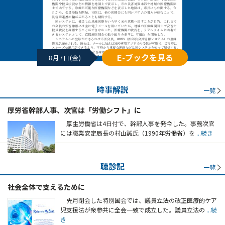
E-ブックを見る
8月7日(金)
時事解説
一覧
厚労省幹部人事、次官は「労働シフト」に
厚生労働省は4日付で、幹部人事を発令した。事務次官
には職業安定局長の村山誠氏（1990年労働省）を
...続き
聴診記
一覧
社会全体で支えるために
先月閉会した特別国会では、議員立法の改正医療的ケア
児支援法が衆参共に全会一致で成立した。議員立法の
...続
き