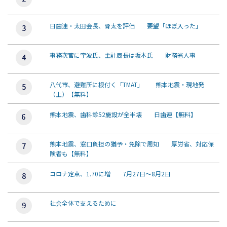
日歯連・太田会長、骨太を評価 要望「ほぼ入った」
事務次官に宇波氏、主計局長は坂本氏 財務省人事
八代市、避難所に根付く「TMAT」 熊本地震・現地発
（上）【無料】
熊本地震、歯科診52施設が全半壊 日歯連【無料】
熊本地震、窓口負担の猶予・免除で周知 厚労省、対応保
険者も【無料】
コロナ定点、1.70に増 7月27日～8月2日
社会全体で支えるために