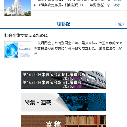
には職業安定局長の村山誠氏（1990年労働省）を
...続き
聴診記
一覧
社会全体で支えるために
先月閉会した特別国会では、議員立法の改正医療的ケア
児支援法が衆参共に全会一致で成立した。議員立法の
...続
き