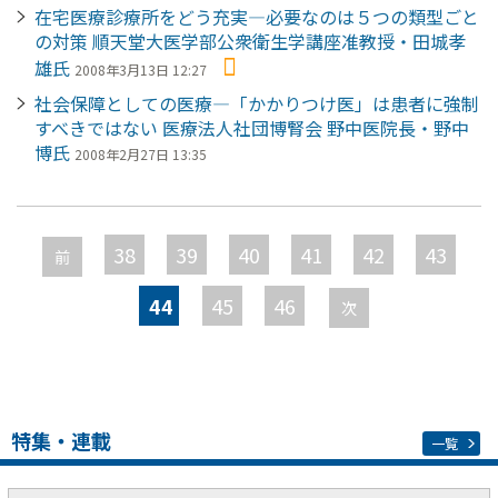
在宅医療診療所をどう充実―必要なのは５つの類型ごと
の対策 順天堂大医学部公衆衛生学講座准教授・田城孝
雄氏
2008年3月13日 12:27
社会保障としての医療―「かかりつけ医」は患者に強制
すべきではない 医療法人社団博腎会 野中医院長・野中
博氏
2008年2月27日 13:35
ペ
ー
38
39
40
41
42
43
前
ジ
44
45
46
次
特集・連載
一覧