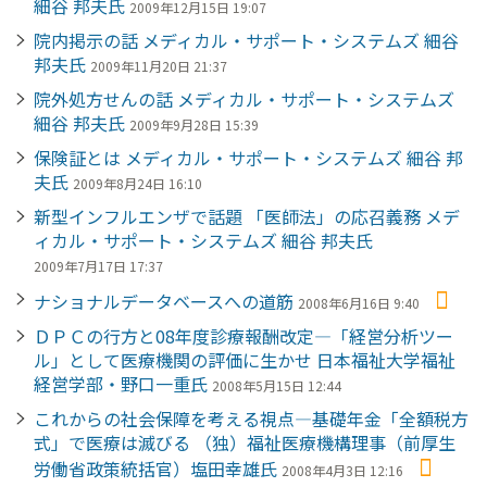
細谷 邦夫氏
2009年12月15日 19:07
院内掲示の話 メディカル・サポート・システムズ 細谷
邦夫氏
2009年11月20日 21:37
院外処方せんの話 メディカル・サポート・システムズ
細谷 邦夫氏
2009年9月28日 15:39
保険証とは メディカル・サポート・システムズ 細谷 邦
夫氏
2009年8月24日 16:10
新型インフルエンザで話題 「医師法」の応召義務 メデ
ィカル・サポート・システムズ 細谷 邦夫氏
2009年7月17日 17:37
ナショナルデータベースへの道筋
2008年6月16日 9:40
ＤＰＣの行方と08年度診療報酬改定―「経営分析ツー
ル」として医療機関の評価に生かせ 日本福祉大学福祉
経営学部・野口一重氏
2008年5月15日 12:44
これからの社会保障を考える視点―基礎年金「全額税方
式」で医療は滅びる （独）福祉医療機構理事（前厚生
労働省政策統括官）塩田幸雄氏
2008年4月3日 12:16