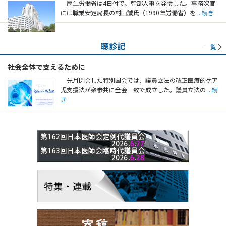
厚生労働省は4日付で、幹部人事を発令した。事務次官
には職業安定局長の村山誠氏（1990年労働省）を
...続き
聴診記
一覧
社会全体で支えるために
先月閉会した特別国会では、議員立法の改正医療的ケア
児支援法が衆参共に全会一致で成立した。議員立法の
...続
き