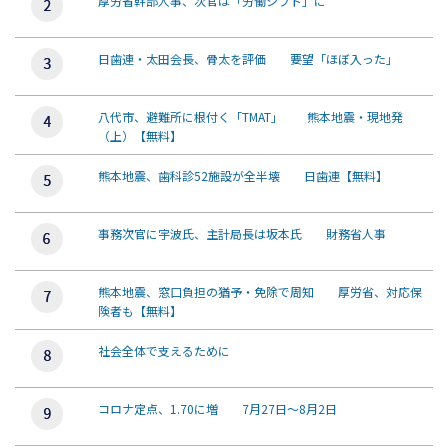
厚労省幹部人事、次官は「労働シフト」に
日歯連・太田会長、骨太を評価 要望「ほぼ入った」
八代市、避難所に根付く「TMAT」 熊本地震・現地発
（上）【無料】
熊本地震、歯科診52施設が全半壊 日歯連【無料】
事務次官に宇波氏、主計局長は坂本氏 財務省人事
熊本地震、窓口負担の猶予・免除で周知 厚労省、対応保
険者も【無料】
社会全体で支えるために
コロナ定点、1.70に増 7月27日～8月2日