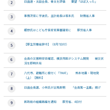
日歯連・太田会長、骨太を評価 要望「ほぼ入った」
事務次官に宇波氏、主計局長は坂本氏 財務省人事
姫野氏はこども庁長官官房審議官に 厚労省人事
【厚生労働省辞令】（8月7日付）
会員の災害時安否確認、横浜市医がシステム開発 被災状
況を即時共有
八代市、避難所に根付く「TMAT」 熊本地震・現地発
（上）【無料】
日歯会長選、小林氏が出馬表明 「会員第一主義」掲げ
医政局の組織再編を通知 厚労省、4日付