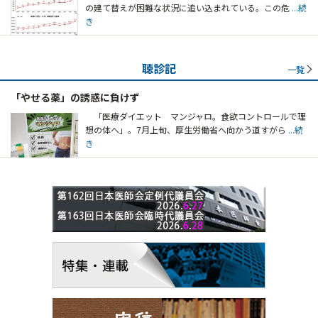
の建て替えが困難な状況に追い込まれている。この危
...続
き
聴診記
一覧
「やせる薬」の誘惑に負けず
「医療ダイエット マンジャロ。食欲コントロールで理
想の体へ」。7月上旬、厚生労働省へ向かう道すがら
...続
き