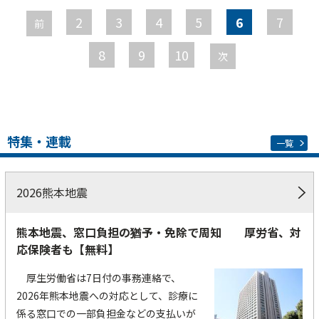
ー
2
3
4
5
6
7
前
ジ
8
9
10
次
特集・連載
一覧
2026熊本地震
熊本地震、窓口負担の猶予・免除で周知 厚労省、対
応保険者も【無料】
厚生労働省は7日付の事務連絡で、
2026年熊本地震への対応として、診療に
係る窓口での一部負担金などの支払いが