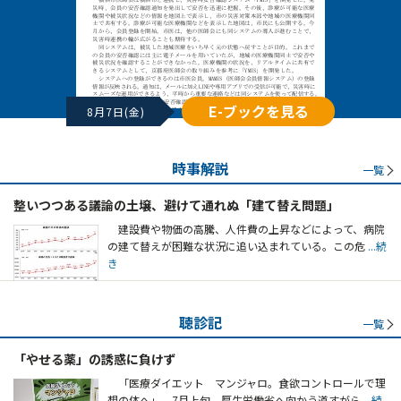
E-ブックを見る
8月7日(金)
時事解説
一覧
整いつつある議論の土壌、避けて通れぬ「建て替え問題」
建設費や物価の高騰、人件費の上昇などによって、病院
の建て替えが困難な状況に追い込まれている。この危
...続
き
聴診記
一覧
「やせる薬」の誘惑に負けず
「医療ダイエット マンジャロ。食欲コントロールで理
想の体へ」。7月上旬、厚生労働省へ向かう道すがら
...続