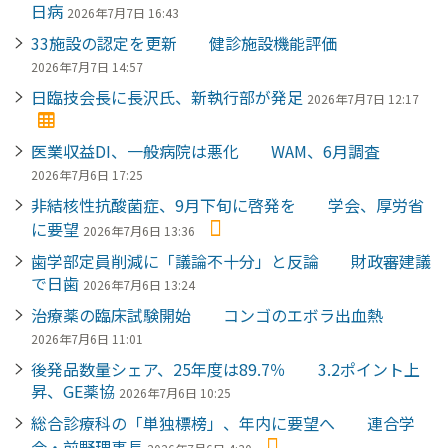
日病
2026年7月7日 16:43
33施設の認定を更新 健診施設機能評価
2026年7月7日 14:57
日臨技会長に長沢氏、新執行部が発足
2026年7月7日 12:17
医業収益DI、一般病院は悪化 WAM、6月調査
2026年7月6日 17:25
非結核性抗酸菌症、9月下旬に啓発を 学会、厚労省
に要望
2026年7月6日 13:36
歯学部定員削減に「議論不十分」と反論 財政審建議
で日歯
2026年7月6日 13:24
治療薬の臨床試験開始 コンゴのエボラ出血熱
2026年7月6日 11:01
後発品数量シェア、25年度は89.7％ 3.2ポイント上
昇、GE薬協
2026年7月6日 10:25
総合診療科の「単独標榜」、年内に要望へ 連合学
会・前野理事長