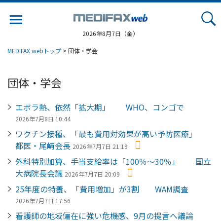
Jump
to
navigation
2026年8月7日（金）
MEDIFAX webトップ
> 団体・学会
団体・学会
エボラ熱、依然「拡大期」 WHO、コンゴで
2026年7月8日 10:44
ワクチン接種、「最も費用対効果が高い予防医療」
都医・尾﨑会長
2026年7月7日 21:19
外科特別加算、手当支給率は「100％～30％」 国立
大病院長会議
2026年7月7日 20:09
25年度の特養、「費用増加」が3割 WAM調査
2026年7月7日 17:56
看護師の地域偏在に強い危機感、9月の提言へ議論