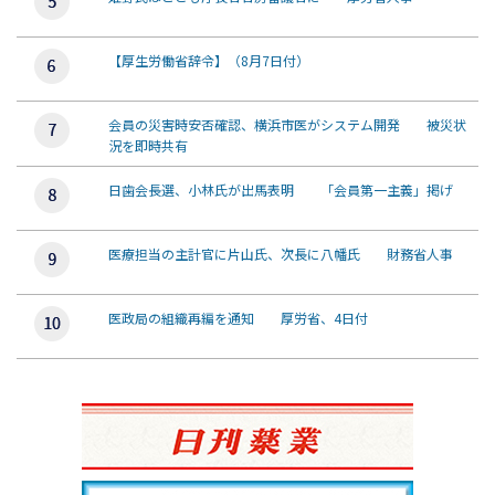
【厚生労働省辞令】（8月7日付）
会員の災害時安否確認、横浜市医がシステム開発 被災状
況を即時共有
日歯会長選、小林氏が出馬表明 「会員第一主義」掲げ
医療担当の主計官に片山氏、次長に八幡氏 財務省人事
医政局の組織再編を通知 厚労省、4日付