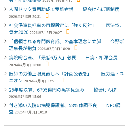
2026年7月6日 4:30
人間ドック費用助成で受診者増 協会けんぽ新制度
2026年7月3日 20:31
社会保障負担率の目標設定に「強く反対」 医法協、
骨太2026
2026年7月3日 20:27
「信頼される専門医育成」の基本理念に立脚 今野新
理事長が抱負
2026年7月3日 18:20
病院総合医、「最低6万人」必要 日病・相澤会長
2026年7月3日 18:06
医師の労働上限見直しへ「計画公表を」 医労連・ユ
ニオン
2026年7月3日 17:51
25年度決算、6795億円の黒字見込み 協会けんぽ
2026年7月3日 15:06
付き添い入院の病児保護者、58％体調不良 NPO調
査
2026年7月3日 10:18
ペ