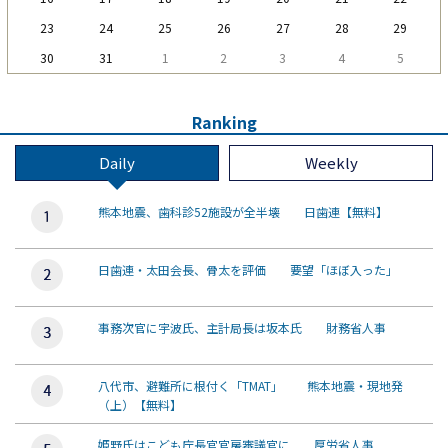
23
24
25
26
27
28
29
30
31
1
2
3
4
5
Ranking
Daily
Weekly
熊本地震、歯科診52施設が全半壊 日歯連【無料】
日歯連・太田会長、骨太を評価 要望「ほぼ入った」
事務次官に宇波氏、主計局長は坂本氏 財務省人事
八代市、避難所に根付く「TMAT」 熊本地震・現地発
（上）【無料】
姫野氏はこども庁長官官房審議官に 厚労省人事