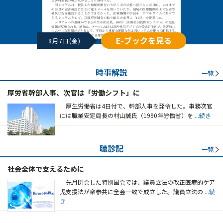
E-ブックを見る
8月7日(金)
時事解説
一覧
厚労省幹部人事、次官は「労働シフト」に
厚生労働省は4日付で、幹部人事を発令した。事務次官
には職業安定局長の村山誠氏（1990年労働省）を
...続き
聴診記
一覧
社会全体で支えるために
先月閉会した特別国会では、議員立法の改正医療的ケア
児支援法が衆参共に全会一致で成立した。議員立法の
...続
き