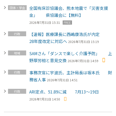
全国有床診協議会、熊本地震で「災害支援
団体・学会
金」 県協議会に【無料】
FREE
2026年7月31日 15:31
【速報】医療課長に西嶋康浩氏が内定
行政
28年度改定に対応へ
2026年7月31日 15:19
SAMさん「ダンスで楽しく介護予防」 上
地域
野厚労相と意見交換
2026年7月31日 14:59
事務次官に宇波氏、主計局長は坂本氏 財
行政
務省人事
2026年7月31日 14:51
ARI定点、51.89に減 7月13～19日
行政
2026年7月31日 14:50
ペ