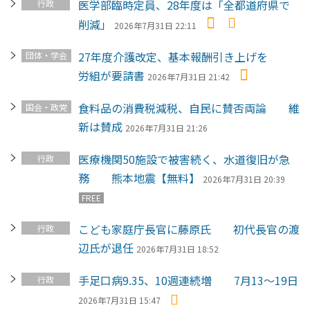
医学部臨時定員、28年度は「全都道府県で
行政
削減」
2026年7月31日 22:11
27年度介護改定、基本報酬引き上げを
団体・学会
労組が要請書
2026年7月31日 21:42
食料品の消費税減税、自民に賛否両論 維
国会・政党
新は賛成
2026年7月31日 21:26
医療機関50施設で被害続く、水道復旧が急
行政
務 熊本地震【無料】
2026年7月31日 20:39
FREE
こども家庭庁長官に藤原氏 初代長官の渡
行政
辺氏が退任
2026年7月31日 18:52
手足口病9.35、10週連続増 7月13～19日
行政
2026年7月31日 15:47