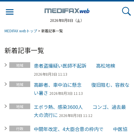
Jump
to
navigation
2026年8月8日（土）
MEDIFAX webトップ
> 新着記事一覧
新着記事一覧
患者盗撮疑い医師不起訴 高松地検
地域
2026年8月3日 11:13
高齢者、車中泊に懸念 復旧阻む、容赦な
地域
い暑さ
2026年8月3日 11:13
エボラ熱、感染3600人 コンゴ、過去最
地域
大の流行に
2026年8月3日 11:12
中間年改定、4大臣合意の枠内で 中医協
行政