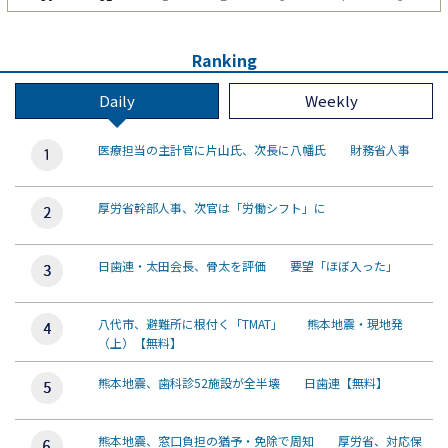
Ranking
Daily
Weekly
医療担当の主計官に片山氏、次長に八幡氏 財務省人事
厚労省幹部人事、次官は「労働シフト」に
日歯連・太田会長、骨太を評価 要望「ほぼ入った」
八代市、避難所に根付く「TMAT」 熊本地震・現地発
（上）【無料】
熊本地震、歯科診52施設が全半壊 日歯連【無料】
熊本地震、窓口負担の猶予・免除で周知 厚労省、対応保