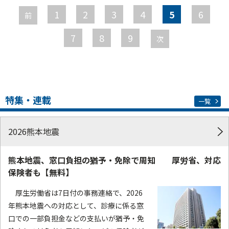
ー
1
2
3
4
5
6
前
ジ
7
8
9
次
特集・連載
一覧
2026熊本地震
熊本地震、窓口負担の猶予・免除で周知 厚労省、対応
保険者も【無料】
厚生労働省は7日付の事務連絡で、2026
年熊本地震への対応として、診療に係る窓
口での一部負担金などの支払いが猶予・免