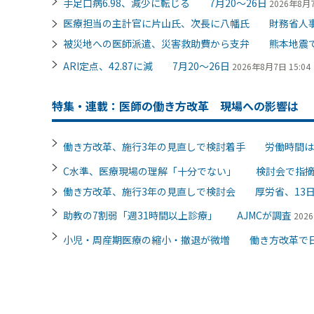
手足口病6.98、減少に転じる 7月20～26日
2026年8月7
医療担当の主計官に片山氏、次長に八幡氏 財務省人
被災地への医師派遣、災害救助費から支弁 熊本地震
ARI定点、42.87に減 7月20～26日
2026年8月7日 15:04
特集・連載：医師の働き方改革 現場への影響は
働き方改革、施行3年の見直しで検討着手 労働時間は
C水準、医療現場の理解「十分でない」 検討会で指
働き方改革、施行3年の見直しで検討会 厚労省、13
助教の7割弱「週31時間以上診療」 AJMCが調査
202
小児・周産期医療の縮小・撤退が微増 働き方改革で