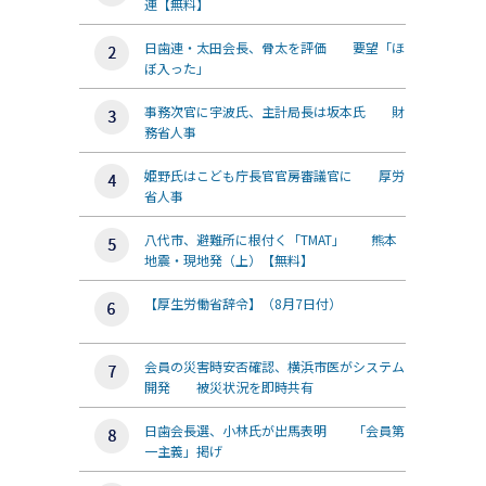
連【無料】
日歯連・太田会長、骨太を評価 要望「ほ
ぼ入った」
事務次官に宇波氏、主計局長は坂本氏 財
務省人事
姫野氏はこども庁長官官房審議官に 厚労
省人事
八代市、避難所に根付く「TMAT」 熊本
地震・現地発（上）【無料】
【厚生労働省辞令】（8月7日付）
会員の災害時安否確認、横浜市医がシステム
開発 被災状況を即時共有
日歯会長選、小林氏が出馬表明 「会員第
一主義」掲げ