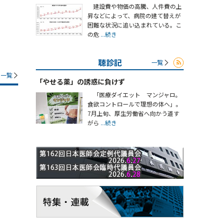
建設費や物価の高騰、人件費の上
昇などによって、病院の建て替えが
困難な状況に追い込まれている。こ
の危
...続き
聴診記
一覧
一覧
「やせる薬」の誘惑に負けず
「医療ダイエット マンジャロ。
食欲コントロールで理想の体へ」。
7月上旬、厚生労働省へ向かう道す
がら
...続き