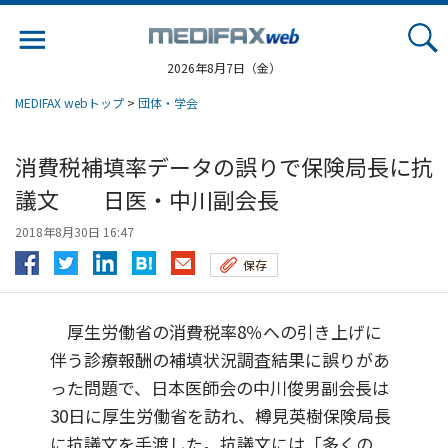
Jump
to
navigation
2026年8月7日（金）
MEDIFAX webトップ
>
団体・学会
消費税補填率データの誤りで保険局長に抗
議文 日医・中川副会長
2018年8月30日 16:47
保存
厚生労働省の消費税率8％への引き上げに
伴う診療報酬の補填状況調査結果に誤りがあ
った問題で、日本医師会の中川俊男副会長は
30日に厚生労働省を訪れ、樽見英樹保険局長
に抗議文を手渡した。抗議文には「多くの...