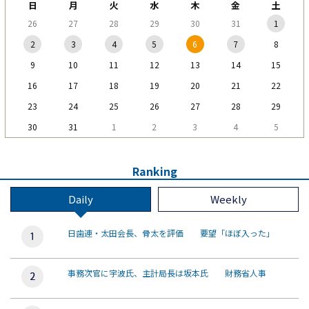
日
月
火
水
木
金
土
26
27
28
29
30
31
1
2
3
4
5
6
7
8
9
10
11
12
13
14
15
16
17
18
19
20
21
22
23
24
25
26
27
28
29
30
31
1
2
3
4
5
Ranking
Daily
Weekly
日歯連・太田会長、骨太を評価 要望「ほぼ入った」
事務次官に宇波氏、主計局長は坂本氏 財務省人事