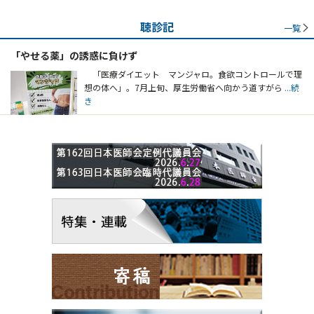
聴診記
一覧
「やせる薬」の誘惑に負けず
「医療ダイエット マンジャロ。食欲コントロールで理
想の体へ」。7月上旬、厚生労働省へ向かう道すがら
...続
き