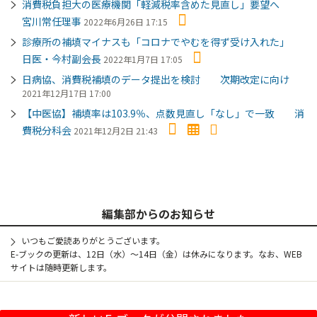
消費税負担大の医療機関「軽減税率含めた見直し」要望へ
宮川常任理事
2022年6月26日 17:15
診療所の補填マイナスも「コロナでやむを得ず受け入れた」
日医・今村副会長
2022年1月7日 17:05
日病協、消費税補填のデータ提出を検討 次期改定に向け
2021年12月17日 17:00
【中医協】補填率は103.9％、点数見直し「なし」で一致 消
費税分科会
2021年12月2日 21:43
編集部からのお知らせ
いつもご愛読ありがとうございます。
E-ブックの更新は、12日（水）～14日（金）は休みになります。なお、WEB
サイトは随時更新します。