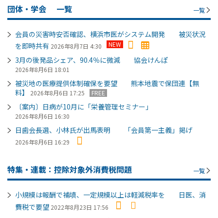
団体・学会
一覧
一覧
会員の災害時安否確認、横浜市医がシステム開発 被災状況
NEW
を即時共有
2026年8月7日 4:30
3月の後発品シェア、90.4％に微減 協会けんぽ
2026年8月6日 18:01
被災地の医療提供体制確保を要望 熊本地震で保団連【無
料】
2026年8月6日 17:25
FREE
〔案内〕日病が10月に「栄養管理セミナー」
2026年8月6日 16:30
日歯会長選、小林氏が出馬表明 「会員第一主義」掲げ
2026年8月6日 16:29
特集・連載：控除対象外消費税問題
一覧
小規模は報酬で補填、一定規模以上は軽減税率を 日医、消
費税で要望
2022年8月23日 17:56