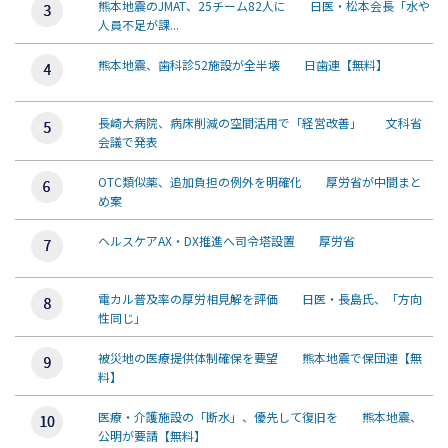
熊本地震のJMAT、25チーム82人に 日医・松本会長「水や
人員不足が課...
熊本地震、歯科診52施設が全半壊 日歯連【無料】
長崎大病院、病床削減の空間活用で「経営改善」 文科省
会議で発表
OTC類似薬、追加負担の例外を明確化 厚労省が中間まと
め案
ヘルスケアAX・DX推進へ司令塔設置 厚労省
電カル普及率の厚労相見解を評価 日医・長島氏、「方向
性同じ」
被災地の医療提供体制確保を要望 熊本地震で保団連【無
料】
医療・介護施設の「断水」、優先して復旧を 熊本地震、
公明が要請【無料】