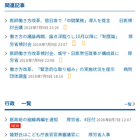
関連記事
医師働き方改革、宿日直で「中間業務」導入を提言 日医検
討会議
2018年7月9日 23:20
働き方の議論再開、論点深掘りし10月以降に「制度論」 厚
労省検討会
2018年7月9日 23:07
医師働き方改革検討会、城守・日医常任理事が構成員に 厚
労省
2018年7月9日 22:08
働き方改革、「緊急的な取り組み」の実施状況を提示 病院
団体調査
2018年7月9日 18:16
行政
一覧
一覧
医政局の組織再編を通知 厚労省、4日付
2026年8月7日 12:07
NEW
姫野氏はこども庁長官官房審議官に 厚労省人事