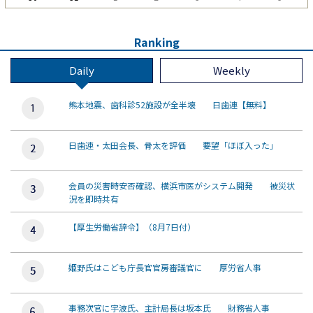
Ranking
Daily
Weekly
熊本地震、歯科診52施設が全半壊 日歯連【無料】
日歯連・太田会長、骨太を評価 要望「ほぼ入った」
会員の災害時安否確認、横浜市医がシステム開発 被災状
況を即時共有
【厚生労働省辞令】（8月7日付）
姫野氏はこども庁長官官房審議官に 厚労省人事
事務次官に宇波氏、主計局長は坂本氏 財務省人事