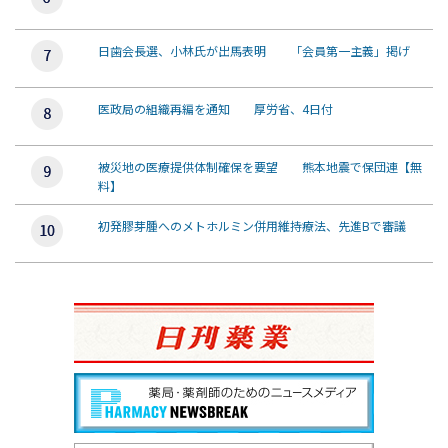
日歯会長選、小林氏が出馬表明 「会員第一主義」掲げ
医政局の組織再編を通知 厚労省、4日付
被災地の医療提供体制確保を要望 熊本地震で保団連【無
料】
初発膠芽腫へのメトホルミン併用維持療法、先進Bで審議