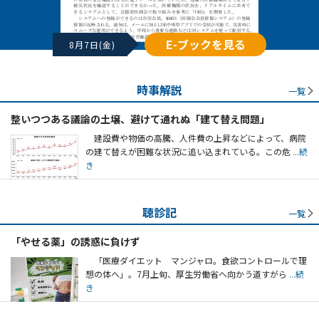
E-ブックを見る
8月7日(金)
時事解説
一覧
整いつつある議論の土壌、避けて通れぬ「建て替え問題」
建設費や物価の高騰、人件費の上昇などによって、病院
の建て替えが困難な状況に追い込まれている。この危
...続
き
聴診記
一覧
「やせる薬」の誘惑に負けず
「医療ダイエット マンジャロ。食欲コントロールで理
想の体へ」。7月上旬、厚生労働省へ向かう道すがら
...続
き