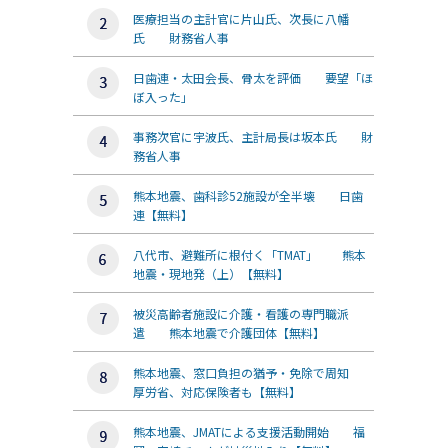
医療担当の主計官に片山氏、次長に八幡
氏 財務省人事
日歯連・太田会長、骨太を評価 要望「ほ
ぼ入った」
事務次官に宇波氏、主計局長は坂本氏 財
務省人事
熊本地震、歯科診52施設が全半壊 日歯
連【無料】
八代市、避難所に根付く「TMAT」 熊本
地震・現地発（上）【無料】
被災高齢者施設に介護・看護の専門職派
遣 熊本地震で介護団体【無料】
熊本地震、窓口負担の猶予・免除で周知
厚労省、対応保険者も【無料】
熊本地震、JMATによる支援活動開始 福