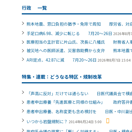
行政
一覧
熊本地震、窓口負担の猶予・免除で周知 厚労省、対
手足口病6.98、減少に転じる 7月20～26日
2026年8月7
医療担当の主計官に片山氏、次長に八幡氏 財務省人
被災地への医師派遣、災害救助費から支弁 熊本地震
ARI定点、42.87に減 7月20～26日
2026年8月7日 15:04
特集・連載：どうなる特区・規制改革
「声高に反対」だけでは通らない 日医代議員会で横
患者申出療養「先進医療と同様の仕組み」 政府答弁
患者申出療養、名称変更も含め検討を 日医・中川副
いつから岩盤規制に？
2014年6月24日 5:00
政府系会議の提案に「厳しく対峙する」 日医・横倉