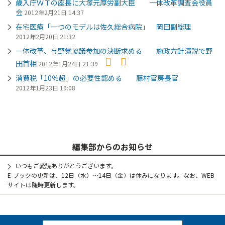
歳入庁ＷＴの座長に大塚元厚労副大臣 一体改革調査会役員
会
2012年2月21日 14:37
在宅医療「一つのモデルは佐久総合病院」 岡田副総理
2012年2月20日 21:32
一体改革、与野党協議参加の決断求める 施政方針演説で野
田首相
2012年1月24日 21:39
消費税「10％超」の必要性認める 藤村官房長官
2012年1月23日 19:08
編集部からのお知らせ
いつもご愛読ありがとうございます。
E-ブックの更新は、12日（水）～14日（金）は休みになります。なお、WEB
サイトは随時更新します。