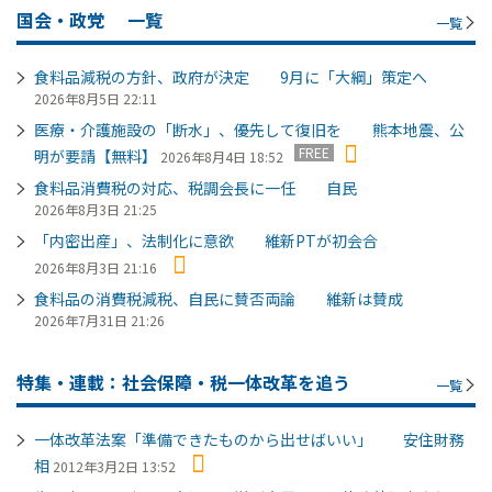
国会・政党
一覧
一覧
食料品減税の方針、政府が決定 9月に「大綱」策定へ
2026年8月5日 22:11
医療・介護施設の「断水」、優先して復旧を 熊本地震、公
FREE
明が要請【無料】
2026年8月4日 18:52
食料品消費税の対応、税調会長に一任 自民
2026年8月3日 21:25
「内密出産」、法制化に意欲 維新PTが初会合
2026年8月3日 21:16
食料品の消費税減税、自民に賛否両論 維新は賛成
2026年7月31日 21:26
特集・連載：社会保障・税一体改革を追う
一覧
一体改革法案「準備できたものから出せばいい」 安住財務
相
2012年3月2日 13:52