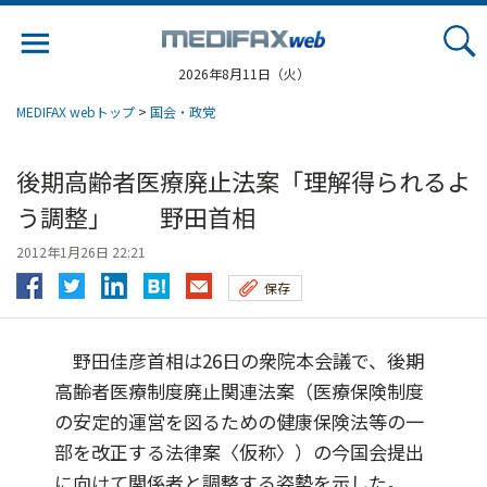
Jump
to
navigation
2026年8月11日（火）
MEDIFAX webトップ
>
国会・政党
後期高齢者医療廃止法案「理解得られるよ
う調整」 野田首相
2012年1月26日 22:21
保存
野田佳彦首相は26日の衆院本会議で、後期
高齢者医療制度廃止関連法案（医療保険制度
の安定的運営を図るための健康保険法等の一
部を改正する法律案〈仮称〉）の今国会提出
に向けて関係者と調整する姿勢を示した。...