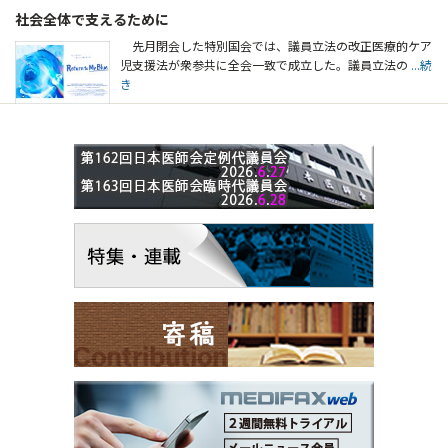
社会全体で支えるために
先月閉会した特別国会では、議員立法の改正医療的ケア
児支援法が衆参共に全会一致で成立した。議員立法の
...続
き