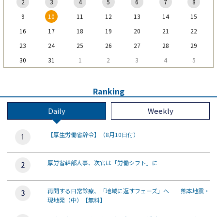
2
3
4
5
6
7
8
9
10
11
12
13
14
15
16
17
18
19
20
21
22
23
24
25
26
27
28
29
30
31
1
2
3
4
5
Ranking
Daily
Weekly
【厚生労働省辞令】（8月10日付）
厚労省幹部人事、次官は「労働シフト」に
再開する日常診療、「地域に返すフェーズ」へ 熊本地震・
現地発（中）【無料】