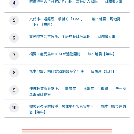
医療担当の主計官に片山氏、次長に八幡氏 財務省人事
八代市、避難所に根付く「TMAT」 熊本地震・現地発
（上）【無料】
事務次官に宇波氏、主計局長は坂本氏 財務省人事
福岡・鹿児島のJDATが活動開始 熊本地震【無料】
熊本地震、歯科診52施設が全半壊 日歯連【無料】
連携政策課を廃止、「政策室」「推進室」に改組 データ
企画室は移管
被災者の予防接種、居住地外でも実施可 熊本地震で厚労
省【無料】