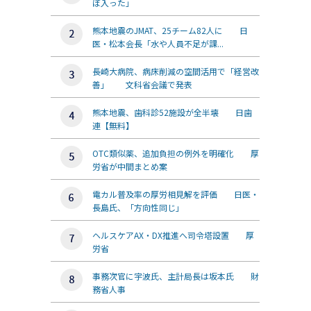
ぼ入った」
熊本地震のJMAT、25チーム82人に 日
医・松本会長「水や人員不足が課...
長崎大病院、病床削減の空間活用で「経営改
善」 文科省会議で発表
熊本地震、歯科診52施設が全半壊 日歯
連【無料】
OTC類似薬、追加負担の例外を明確化 厚
労省が中間まとめ案
電カル普及率の厚労相見解を評価 日医・
長島氏、「方向性同じ」
ヘルスケアAX・DX推進へ司令塔設置 厚
労省
事務次官に宇波氏、主計局長は坂本氏 財
務省人事