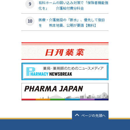
有料ホームの囲い込み対策で「保険者機能強
化を」 介護給付費分科会
医療・介護施設の「断水」、優先して復旧
を 熊本地震、公明が要請【無料】
ページの先頭へ