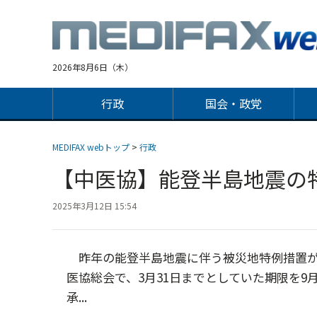
Jump
to
navigation
2026年8月6日（木）
行政
国会・政党
MEDIFAX webトップ
>
行政
【中医協】能登半島地震の特
2025年3月12日 15:54
昨年の能登半島地震に伴う被災地特例措置が
医協総会で、3月31日までとしていた期限を9
承...