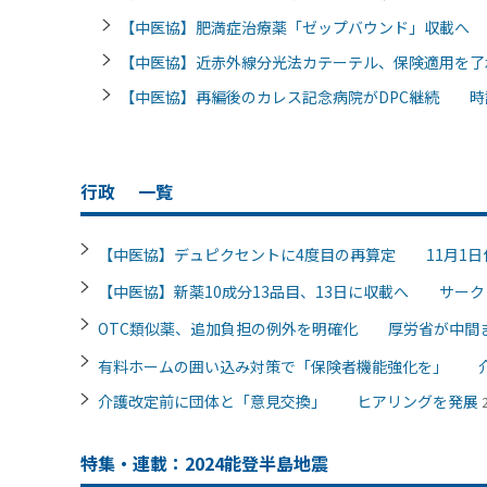
【中医協】肥満症治療薬「ゼップバウンド」収載へ 
【中医協】近赤外線分光法カテーテル、保険適用を了
【中医協】再編後のカレス記念病院がDPC継続 時
行政
一覧
【中医協】デュピクセントに4度目の再算定 11月1日
【中医協】新薬10成分13品目、13日に収載へ サー
OTC類似薬、追加負担の例外を明確化 厚労省が中間
有料ホームの囲い込み対策で「保険者機能強化を」 
介護改定前に団体と「意見交換」 ヒアリングを発展
特集・連載：2024能登半島地震