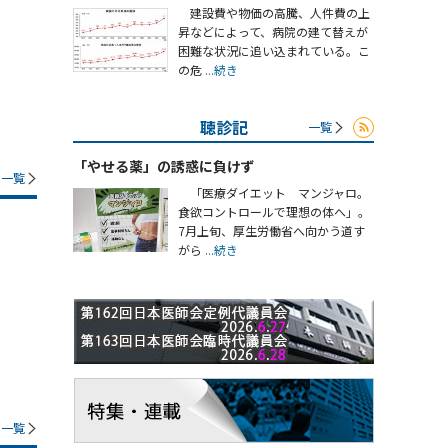
建設費や物価の高騰、人件費の上
昇などによって、病院の建て替えが
困難な状況に追い込まれている。こ
の危
...続き
聴診記
一覧
「やせる薬」の誘惑に負けず
一覧
「医療ダイエット マンジャロ。
食欲コントロールで理想の体へ」。
7月上旬、厚生労働省へ向かう道す
がら
...続き
一覧