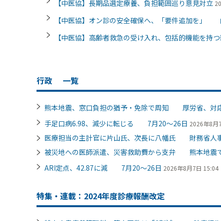
【中医協】長期品選定療養、負担範囲巡り意見対立
2
【中医協】オン診の安全確保へ、「要件追加を」 
【中医協】高齢者救急の受け入れ、包括的機能を持
行政
一覧
熊本地震、窓口負担の猶予・免除で周知 厚労省、対
手足口病6.98、減少に転じる 7月20～26日
2026年8月7
医療担当の主計官に片山氏、次長に八幡氏 財務省人
被災地への医師派遣、災害救助費から支弁 熊本地震
ARI定点、42.87に減 7月20～26日
2026年8月7日 15:04
特集・連載：2024年度診療報酬改定