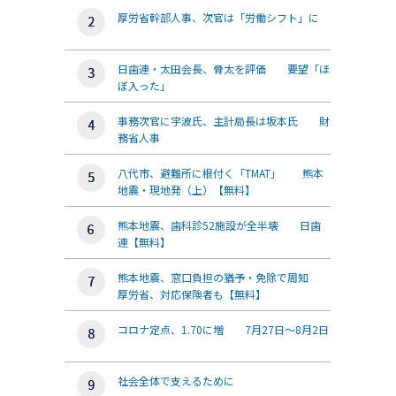
厚労省幹部人事、次官は「労働シフト」に
日歯連・太田会長、骨太を評価 要望「ほ
ぼ入った」
事務次官に宇波氏、主計局長は坂本氏 財
務省人事
八代市、避難所に根付く「TMAT」 熊本
地震・現地発（上）【無料】
熊本地震、歯科診52施設が全半壊 日歯
連【無料】
熊本地震、窓口負担の猶予・免除で周知
厚労省、対応保険者も【無料】
コロナ定点、1.70に増 7月27日～8月2日
社会全体で支えるために