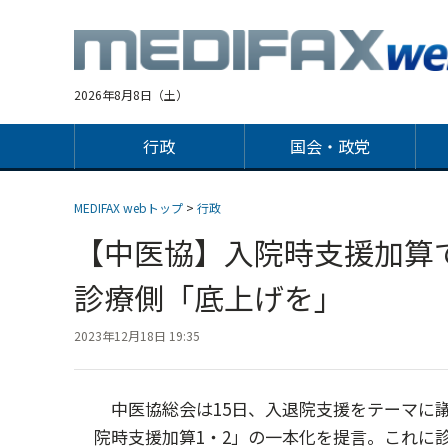
Jump
to
navigation
2026年8月8日（土）
行政
国会・政党
MEDIFAX webトップ
>
行政
【中医協】入院時支援加算
診療側「底上げを」
2023年12月18日 19:35
中医協総会は15日、入退院支援をテーマに
院時支援加算1・2」の一本化を提言。これに