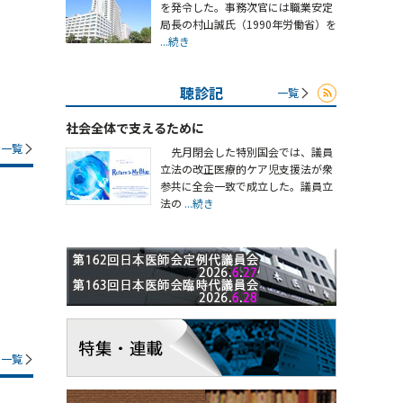
を発令した。事務次官には職業安定
局長の村山誠氏（1990年労働省）を
...続き
聴診記
一覧
社会全体で支えるために
一覧
先月閉会した特別国会では、議員
立法の改正医療的ケア児支援法が衆
参共に全会一致で成立した。議員立
法の
...続き
一覧