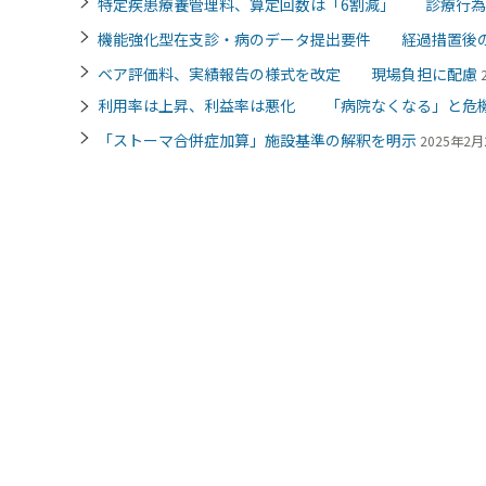
特定疾患療養管理料、算定回数は「6割減」 診療行為
機能強化型在支診・病のデータ提出要件 経過措置後
ベア評価料、実績報告の様式を改定 現場負担に配慮
利用率は上昇、利益率は悪化 「病院なくなる」と危機
「ストーマ合併症加算」施設基準の解釈を明示
2025年2月2