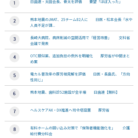
日歯連・太田会長、骨太を評価 要望「ほぼ入った」
熊本地震のJMAT、25チーム82人に 日医・松本会長「水や
人員不足が課...
長崎大病院、病床削減の空間活用で「経営改善」 文科省
会議で発表
OTC類似薬、追加負担の例外を明確化 厚労省が中間まと
め案
電カル普及率の厚労相見解を評価 日医・長島氏、「方向
性同じ」
熊本地震、歯科診52施設が全半壊 日歯連【無料】
ヘルスケアAX・DX推進へ司令塔設置 厚労省
有料ホームの囲い込み対策で「保険者機能強化を」 介護
給付費分科会