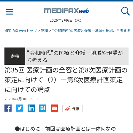
Jump
to
navigation
2026年8月6日（木）
MEDIFAX webトップ
>
寄稿
>
“令和時代”の医療と介護―地域や現場から考える
“令和時代”の医療と介護―地域や現場か
寄稿
ら考える
第35回 医療計画の全容と第8次医療計画の
策定に向けて（2）―第8次医療計画策定
に向けての論点
2023年7月30日 5:00
保存
●はじめに 前回は医療計画とは一体何なの