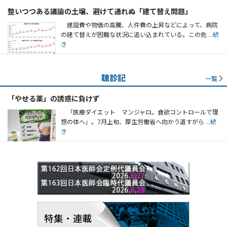
整いつつある議論の土壌、避けて通れぬ「建て替え問題」
建設費や物価の高騰、人件費の上昇などによって、病院
の建て替えが困難な状況に追い込まれている。この危
...続
き
聴診記
一覧
「やせる薬」の誘惑に負けず
「医療ダイエット マンジャロ。食欲コントロールで理
想の体へ」。7月上旬、厚生労働省へ向かう道すがら
...続
き