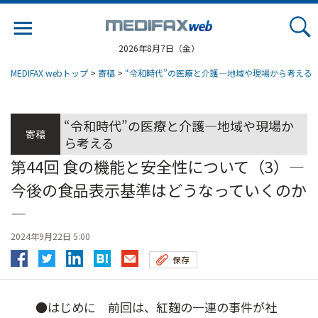
Jump
to
navigation
2026年8月7日（金）
MEDIFAX webトップ
>
寄稿
>
“令和時代”の医療と介護―地域や現場から考える
“令和時代”の医療と介護―地域や現場か
寄稿
ら考える
第44回 食の機能と安全性について（3）―
今後の食品表示基準はどうなっていくのか
―
2024年9月22日 5:00
保存
●はじめに 前回は、紅麹の一連の事件が社