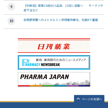
【中医協】新薬10成分13品目、13日に収載へ サークリサ
皮下注など
初発膠芽腫へのメトホルミン併用維持療法、先進Bで審議
ページの先頭へ