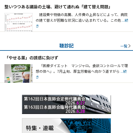
整いつつある議論の土壌、避けて通れぬ「建て替え問題」
建設費や物価の高騰、人件費の上昇などによって、病院
の建て替えが困難な状況に追い込まれている。この危
...続
き
聴診記
一覧
「やせる薬」の誘惑に負けず
「医療ダイエット マンジャロ。食欲コントロールで理
想の体へ」。7月上旬、厚生労働省へ向かう道すがら
...続
き