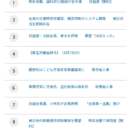
熊本地震、歯科診52施設が全半壊 日歯連【無料】
会員の災害時安否確認、横浜市医がシステム開発 被災状
況を即時共有
日歯連・太田会長、骨太を評価 要望「ほぼ入った」
【厚生労働省辞令】（8月7日付）
姫野氏はこども庁長官官房審議官に 厚労省人事
事務次官に宇波氏、主計局長は坂本氏 財務省人事
日歯会長選、小林氏が出馬表明 「会員第一主義」掲げ
被災地の医療提供体制確保を要望 熊本地震で保団連【無
料】