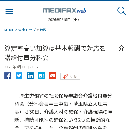
Jump
to
navigation
2026年8月8日（土）
MEDIFAX webトップ
>
行政
算定率高い加算は基本報酬で対応を 介
護給付費分科会
2020年9月30日 21:57
保存
厚生労働省の社会保障審議会介護給付費分
科会（分科会長＝田中滋・埼玉県立大理事
長）は30日、介護人材の確保・介護現場の革
新、持続可能性の確保という2つの横断的な
テーマを検討した。介護報酬の報酬体系を