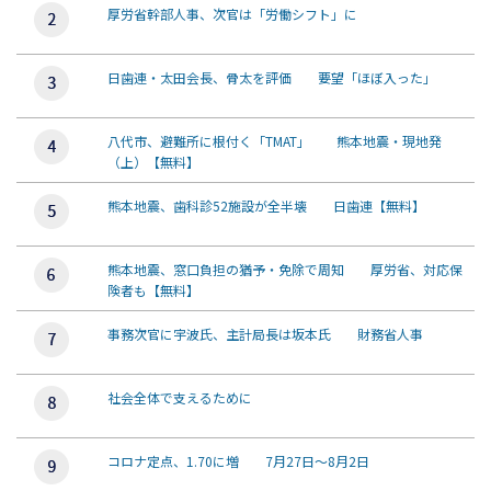
厚労省幹部人事、次官は「労働シフト」に
日歯連・太田会長、骨太を評価 要望「ほぼ入った」
八代市、避難所に根付く「TMAT」 熊本地震・現地発
（上）【無料】
熊本地震、歯科診52施設が全半壊 日歯連【無料】
熊本地震、窓口負担の猶予・免除で周知 厚労省、対応保
険者も【無料】
事務次官に宇波氏、主計局長は坂本氏 財務省人事
社会全体で支えるために
コロナ定点、1.70に増 7月27日～8月2日