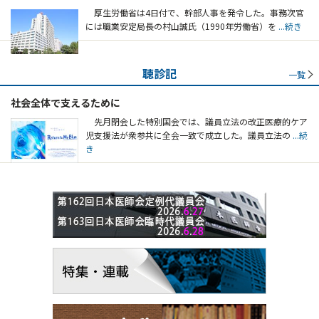
厚生労働省は4日付で、幹部人事を発令した。事務次官
には職業安定局長の村山誠氏（1990年労働省）を
...続き
聴診記
一覧
社会全体で支えるために
先月閉会した特別国会では、議員立法の改正医療的ケア
児支援法が衆参共に全会一致で成立した。議員立法の
...続
き