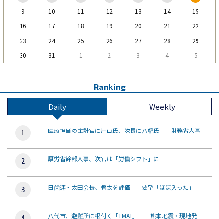
9
10
11
12
13
14
15
16
17
18
19
20
21
22
23
24
25
26
27
28
29
30
31
1
2
3
4
5
Ranking
Daily
Weekly
医療担当の主計官に片山氏、次長に八幡氏 財務省人事
厚労省幹部人事、次官は「労働シフト」に
日歯連・太田会長、骨太を評価 要望「ほぼ入った」
八代市、避難所に根付く「TMAT」 熊本地震・現地発