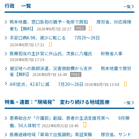
行政
一覧
一覧
熊本地震、窓口負担の猶予・免除で周知 厚労省、対応保険
FREE
者も【無料】
2026年8月7日 20:27
手足口病6.98、減少に転じる 7月20～26日
2026年8月7日 17:21
医療担当の主計官に片山氏、次長に八幡氏 財務省人事
2026年8月7日 17:19
被災地への医師派遣、災害救助費から支弁 熊本地震で厚労
省【無料】
2026年8月7日 16:49
FREE
ARI定点、42.87に減 7月20～26日
2026年8月7日 15:04
特集・連載：“現場発” 変わり続ける地域医療
一覧
恵寿総合が「介護部」創設、患者の生活支援充実へ 9月稼
働、50人体制で
2022年8月31日 18:40
医療過疎地域「車両で出張調剤」実証実験 厚労省、サンド