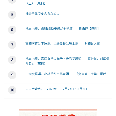
（上）【無料】
社会全体で支えるために
熊本地震、歯科診52施設が全半壊 日歯連【無料】
事務次官に宇波氏、主計局長は坂本氏 財務省人事
熊本地震、窓口負担の猶予・免除で周知 厚労省、対応保
険者も【無料】
日歯会長選、小林氏が出馬表明 「会員第一主義」掲げ
コロナ定点、1.70に増 7月27日～8月2日