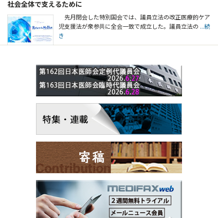
社会全体で支えるために
先月閉会した特別国会では、議員立法の改正医療的ケア
児支援法が衆参共に全会一致で成立した。議員立法の
...続
き