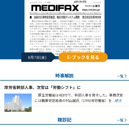
E-ブックを見る
8月7日(金)
時事解説
一覧
厚労省幹部人事、次官は「労働シフト」に
厚生労働省は4日付で、幹部人事を発令した。事務次官
には職業安定局長の村山誠氏（1990年労働省）を
...続き
聴診記
一覧