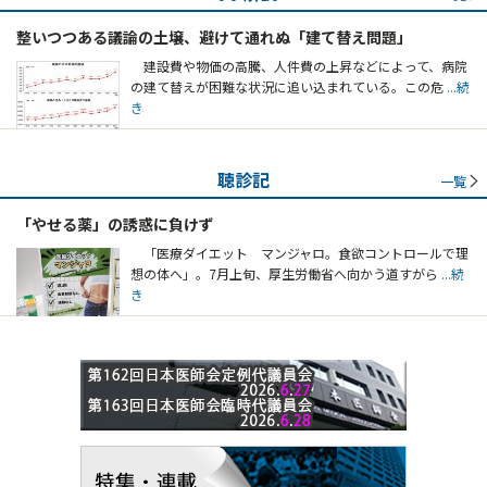
整いつつある議論の土壌、避けて通れぬ「建て替え問題」
建設費や物価の高騰、人件費の上昇などによって、病院
の建て替えが困難な状況に追い込まれている。この危
...続
き
聴診記
一覧
「やせる薬」の誘惑に負けず
「医療ダイエット マンジャロ。食欲コントロールで理
想の体へ」。7月上旬、厚生労働省へ向かう道すがら
...続
き