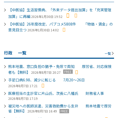
【中医協】生活習慣病、「外来データ提出加算」を「充実管理
加算」に再編
2026年1月30日 19:52
【中医協】26年度改定、パブコメ5808件 「物価・賃金」の
意見目立つ
2026年1月30日 14:02
行政
一覧
一覧
熊本地震、窓口負担の猶予・免除で周知 厚労省、対応保険
FREE
者も【無料】
2026年8月7日 20:27
手足口病6.98、減少に転じる 7月20～26日
2026年8月7日 17:21
医療担当の主計官に片山氏、次長に八幡氏 財務省人事
2026年8月7日 17:19
被災地への医師派遣、災害救助費から支弁 熊本地震で厚労
省【無料】
2026年8月7日 16:49
FREE