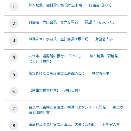
熊本地震、歯科診52施設が全半壊 日歯連【無料】
日歯連・太田会長、骨太を評価 要望「ほぼ入った」
事務次官に宇波氏、主計局長は坂本氏 財務省人事
八代市、避難所に根付く「TMAT」 熊本地震・現地発
（上）【無料】
姫野氏はこども庁長官官房審議官に 厚労省人事
【厚生労働省辞令】（8月7日付）
会員の災害時安否確認、横浜市医がシステム開発 被災状
況を即時共有
医療担当の主計官に片山氏、次長に八幡氏 財務省人事