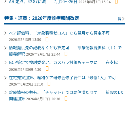
ARI定点、42.87に減 7月20～26日
2026年8月7日 15:04
特集・連載：2026年度診療報酬改定
一覧
ベア評価料、「対象職種ゼロ人」なら翌月から算定不可
2026年8月3日 13:50
情報提供先の記載なくとも算定可 診療情報提供料（Ⅰ）で
疑義解釈
2026年7月17日 21:44
BCP策定で検討委発足、カスハラ対策もテーマに 在支協
2026年6月30日 4:30
在宅充実加算、緩和ケア研修会修了要件は「最低1人」で可
2026年6月29日 11:10
診療情報の共有、「チャット」では要件満たせず 新設のDX
関連加算
2026年6月17日 20:36