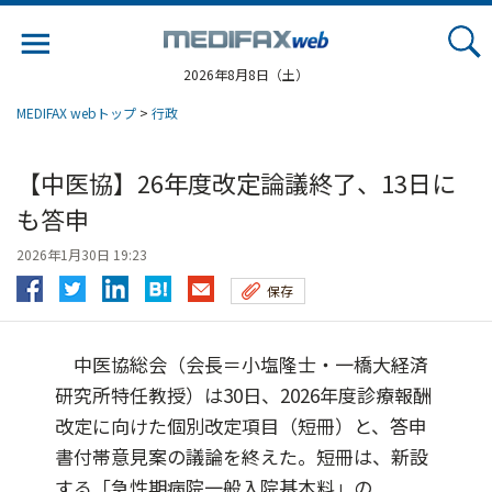
Jump
to
navigation
2026年8月8日（土）
MEDIFAX webトップ
>
行政
【中医協】26年度改定論議終了、13日に
も答申
2026年1月30日 19:23
保存
中医協総会（会長＝小塩隆士・一橋大経済
研究所特任教授）は30日、2026年度診療報酬
改定に向けた個別改定項目（短冊）と、答申
書付帯意見案の議論を終えた。短冊は、新設
する「急性期病院一般入院基本料」の...