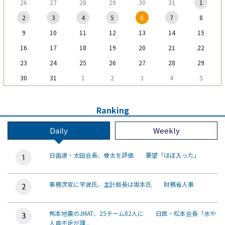
26
27
28
29
30
31
1
2
3
4
5
6
7
8
9
10
11
12
13
14
15
16
17
18
19
20
21
22
23
24
25
26
27
28
29
30
31
1
2
3
4
5
Ranking
Daily
Weekly
日歯連・太田会長、骨太を評価 要望「ほぼ入った」
事務次官に宇波氏、主計局長は坂本氏 財務省人事
熊本地震のJMAT、25チーム82人に 日医・松本会長「水や
人員不足が課...