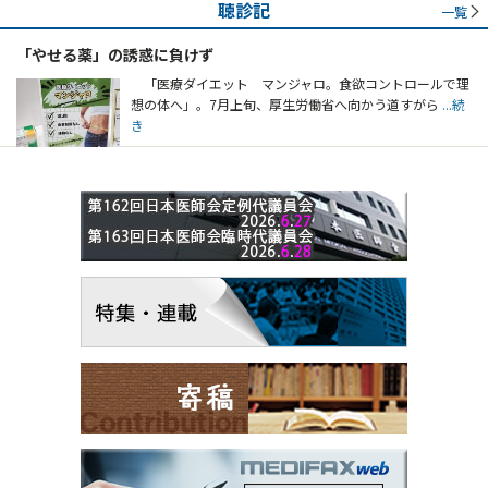
聴診記
一覧
「やせる薬」の誘惑に負けず
「医療ダイエット マンジャロ。食欲コントロールで理
想の体へ」。7月上旬、厚生労働省へ向かう道すがら
...続
き