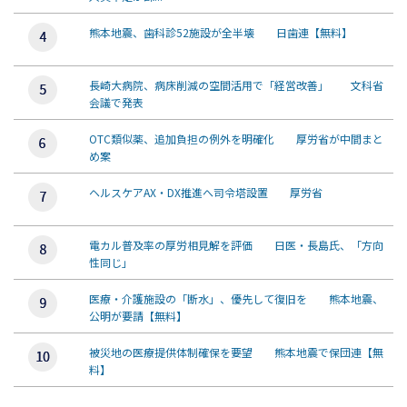
熊本地震、歯科診52施設が全半壊 日歯連【無料】
長崎大病院、病床削減の空間活用で「経営改善」 文科省
会議で発表
OTC類似薬、追加負担の例外を明確化 厚労省が中間まと
め案
ヘルスケアAX・DX推進へ司令塔設置 厚労省
電カル普及率の厚労相見解を評価 日医・長島氏、「方向
性同じ」
医療・介護施設の「断水」、優先して復旧を 熊本地震、
公明が要請【無料】
被災地の医療提供体制確保を要望 熊本地震で保団連【無
料】