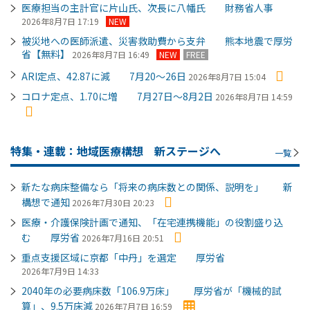
医療担当の主計官に片山氏、次長に八幡氏 財務省人事
2026年8月7日 17:19
NEW
被災地への医師派遣、災害救助費から支弁 熊本地震で厚労
省【無料】
2026年8月7日 16:49
NEW
FREE
ARI定点、42.87に減 7月20～26日
2026年8月7日 15:04
コロナ定点、1.70に増 7月27日～8月2日
2026年8月7日 14:59
特集・連載：地域医療構想 新ステージへ
一覧
新たな病床整備なら「将来の病床数との関係、説明を」 新
構想で通知
2026年7月30日 20:23
医療・介護保険計画で通知、「在宅連携機能」の役割盛り込
む 厚労省
2026年7月16日 20:51
重点支援区域に京都「中丹」を選定 厚労省
2026年7月9日 14:33
2040年の必要病床数「106.9万床」 厚労省が「機械的試
算」、9.5万床減
2026年7月7日 16:59