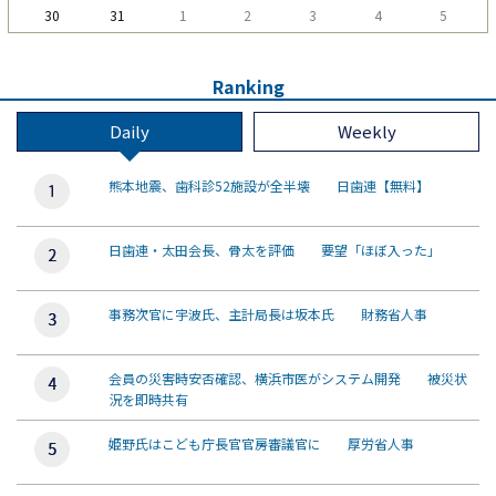
30
31
1
2
3
4
5
Ranking
Daily
Weekly
熊本地震、歯科診52施設が全半壊 日歯連【無料】
日歯連・太田会長、骨太を評価 要望「ほぼ入った」
事務次官に宇波氏、主計局長は坂本氏 財務省人事
会員の災害時安否確認、横浜市医がシステム開発 被災状
況を即時共有
姫野氏はこども庁長官官房審議官に 厚労省人事