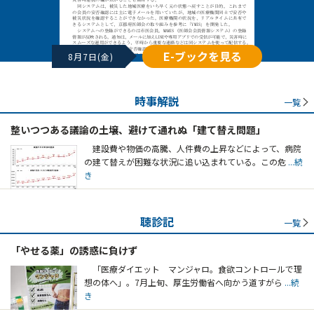
E-ブックを見る
8月7日(金)
時事解説
一覧
整いつつある議論の土壌、避けて通れぬ「建て替え問題」
建設費や物価の高騰、人件費の上昇などによって、病院
の建て替えが困難な状況に追い込まれている。この危
...続
き
聴診記
一覧
「やせる薬」の誘惑に負けず
「医療ダイエット マンジャロ。食欲コントロールで理
想の体へ」。7月上旬、厚生労働省へ向かう道すがら
...続
き