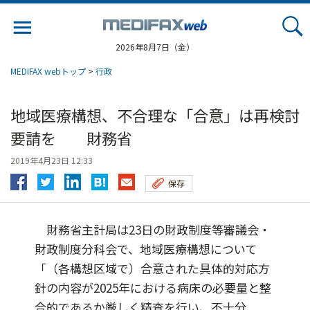
Jump
to
navigation
2026年8月7日（金）
MEDIFAX webトップ
>
行政
地域医療構想、不合理な「合意」は再検討
要請を 財務省
2019年4月23日 12:33
保存
財務省主計局は23日の財政制度等審議会・
財政制度分科会で、地域医療構想について
「（各構想区域で）合意された具体的対応方
針の内容が2025年における病床の必要量と整
合的であるか厳しく精査を行い、不十分...