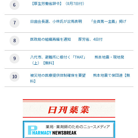
【厚生労働省辞令】（8月7日付）
日歯会長選、小林氏が出馬表明 「会員第一主義」掲げ
医政局の組織再編を通知 厚労省、4日付
八代市、避難所に根付く「TMAT」 熊本地震・現地発
（上）【無料】
被災地の医療提供体制確保を要望 熊本地震で保団連【無
料】