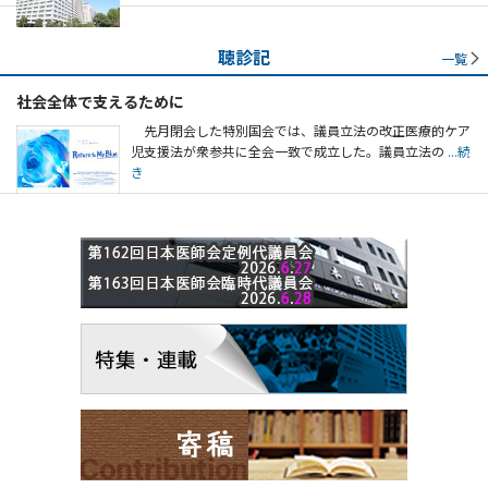
聴診記
一覧
社会全体で支えるために
先月閉会した特別国会では、議員立法の改正医療的ケア
児支援法が衆参共に全会一致で成立した。議員立法の
...続
き