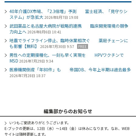
40年介護DX市場、「2.3倍増」予測 富士経済、「見守りシ
ステム」が急拡大
2026年8月7日 19:08
武田薬品と名古屋大病院が戦略的連携 臨床開発環境の競争
力向上へ
2026年8月6日 10:41
地震でライフライン停止、臨時休業相次ぐ 薬局チェーンに
も影響【無料】
2026年7月30日 9:57
FREE
男性への定期接種化、一刻も早く実現を HPVワクチンで
MSD
2026年7月29日 9:34
医療機関倒産「年80件」も 帝国DB、今年上半期は過去最多
2026年7月28日 18:37
編集部からのお知らせ
いつもご愛読ありがとうございます。
E-ブックの更新は、12日（水）～14日（金）は休みになります。なお、WEB
サイトは随時更新します。