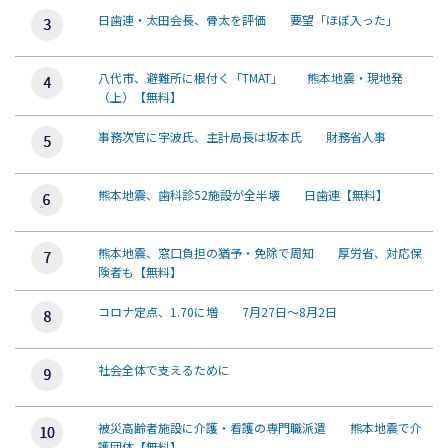
日歯連・太田会長、骨太を評価 要望「ほぼ入った」
八代市、避難所に根付く「TMAT」 熊本地震・現地発
（上）【無料】
事務次官に宇波氏、主計局長は坂本氏 財務省人事
熊本地震、歯科診52施設が全半壊 日歯連【無料】
熊本地震、窓口負担の猶予・免除で周知 厚労省、対応保
険者も【無料】
コロナ定点、1.70に増 7月27日～8月2日
社会全体で支えるために
被災高齢者施設に介護・看護の専門職派遣 熊本地震で介
護団体【無料】