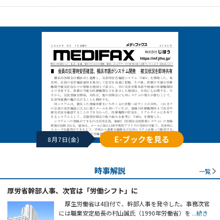
E-ブックを見る
8月7日(金)
時事解説
一覧
厚労省幹部人事、次官は「労働シフト」に
厚生労働省は4日付で、幹部人事を発令した。事務次官
には職業安定局長の村山誠氏（1990年労働省）を
...続き