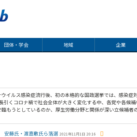
団体・学会
地域
企業
ウイルス感染症流行後、初の本格的な国政選挙では、感染症
。長引くコロナ禍で社会全体が大きく変化する中、各党や各候補
で臨もうとしているのか、厚生労働分野と関係が深い立候補者
く 安藤氏・渡嘉敷氏ら落選
2021年11月1日 20:16