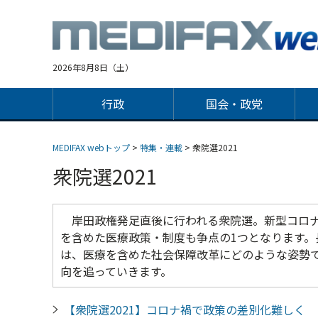
Jump
to
navigation
2026年8月8日（土）
行政
国会・政党
MEDIFAX webトップ
>
特集・連載
> 衆院選2021
衆院選2021
岸田政権発足直後に行われる衆院選。新型コロナ
を含めた医療政策・制度も争点の1つとなります
は、医療を含めた社会保障改革にどのような姿勢
向を追っていきます。
【衆院選2021】コロナ禍で政策の差別化難し