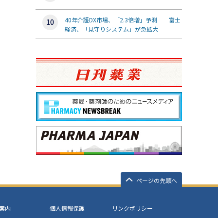
40年介護DX市場、「2.3倍増」予測 富士
経済、「見守りシステム」が急拡大
ページの先頭へ
案内
個人情報保護
リンクポリシー