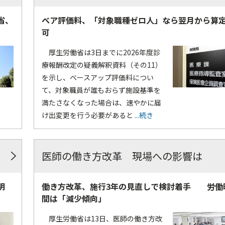
省、
ベア評価料、「対象職種ゼロ人」なら翌月から算
可
厚生労働省は3日までに2026年度診
療報酬改定の疑義解釈資料（その11）
を示し、ベースアップ評価料につい
て、対象職員が誰もおらず施設基準を
満たさなくなった場合は、速やかに届
け出変更を行う必要があると
...続き
医師の働き方改革 現場への影響は
明
働き方改革、施行3年の見直しで検討着手 労働
間は「減少傾向」
厚生労働省は13日、医師の働き方改