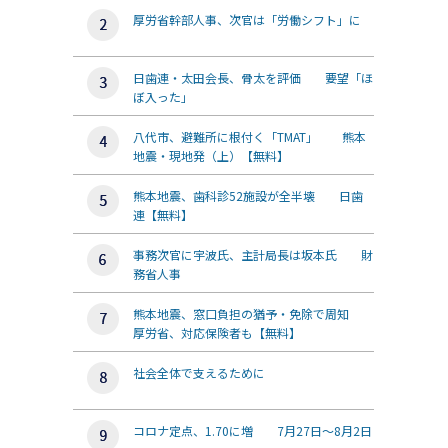
厚労省幹部人事、次官は「労働シフト」に
日歯連・太田会長、骨太を評価 要望「ほ
ぼ入った」
八代市、避難所に根付く「TMAT」 熊本
地震・現地発（上）【無料】
熊本地震、歯科診52施設が全半壊 日歯
連【無料】
事務次官に宇波氏、主計局長は坂本氏 財
務省人事
熊本地震、窓口負担の猶予・免除で周知
厚労省、対応保険者も【無料】
社会全体で支えるために
コロナ定点、1.70に増 7月27日～8月2日