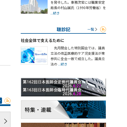
を発令した。事務次官には職業安定
局長の村山誠氏（1990年労働省）を
...続き
聴診記
一覧
社会全体で支えるために
先月閉会した特別国会では、議員
立法の改正医療的ケア児支援法が衆
参共に全会一致で成立した。議員立
法の
...続き