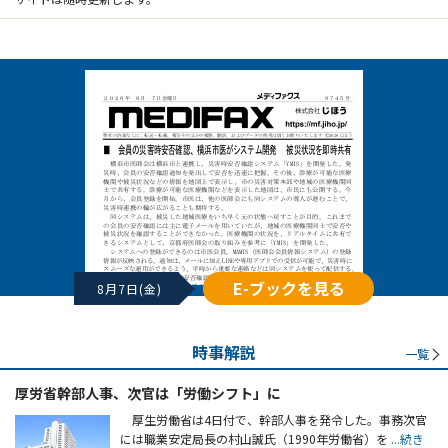
E-ブックを見る
8月7日(金)
時事解説
一覧
厚労省幹部人事、次官は「労働シフト」に
厚生労働省は4日付で、幹部人事を発令した。事務次官
には職業安定局長の村山誠氏（1990年労働省）を
...続き