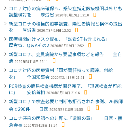
コロナ対応の病床確保へ、感染症指定医療機関以外とも
調整検討を 厚労省
2020年3月19日 13:10
新型コロナの積極的疫学調査、陽性者情報と検体の提出
を 厚労省
2020年3月19日 12:52
医療機関向けマスク配布、「訪看STも含まれる」
厚労省、Q＆Aその2
2020年3月19日 12:52
新型コロナ、会員病院から要望事項などを報告 全自
病
2020年3月18日 22:11
コロナ対応の医療資材「国が責任持って調達、供給
を」 全国知事会
2020年3月18日 21:51
PCR検査の簡易検査機器が開発完了、「迅速検査が可能
に」 安倍首相
2020年3月18日 21:16
新型コロナで検査必要と判断も拒否された事例、26医師
会で290件 日医
2020年3月18日 19:55
コロナ感染の医師への非難に「遺憾の意」 日医・横
倉会長
2020年3月18日 19:14