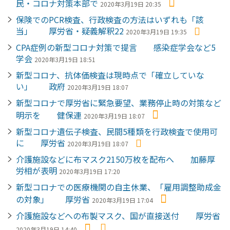
民・コロナ対策本部で
2020年3月19日 20:35
保険でのPCR検査、行政検査の方法はいずれも「該
当」 厚労省・疑義解釈22
2020年3月19日 19:35
CPA症例の新型コロナ対策で提言 感染症学会など5
学会
2020年3月19日 18:51
新型コロナ、抗体価検査は現時点で「確立していな
い」 政府
2020年3月19日 18:07
新型コロナで厚労省に緊急要望、業務停止時の対策など
明示を 健保連
2020年3月19日 18:07
新型コロナ遺伝子検査、民間5種類を行政検査で使用可
に 厚労省
2020年3月19日 18:07
介護施設などに布マスク2150万枚を配布へ 加藤厚
労相が表明
2020年3月19日 17:20
新型コロナでの医療機関の自主休業、「雇用調整助成金
の対象」 厚労省
2020年3月19日 17:04
介護施設などへの布製マスク、国が直接送付 厚労省
2020年3月19日 14:40