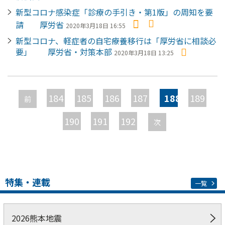
新型コロナ感染症「診療の手引き・第1版」の周知を要
請 厚労省
2020年3月18日 16:55
新型コロナ、軽症者の自宅療養移行は「厚労省に相談必
要」 厚労省・対策本部
2020年3月18日 13:25
ペ
ー
184
185
186
187
188
189
前
ジ
190
191
192
次
特集・連載
一覧
2026熊本地震