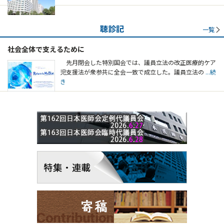
聴診記
一覧
社会全体で支えるために
先月閉会した特別国会では、議員立法の改正医療的ケア
児支援法が衆参共に全会一致で成立した。議員立法の
...続
き