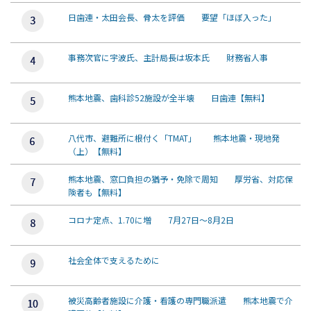
日歯連・太田会長、骨太を評価 要望「ほぼ入った」
事務次官に宇波氏、主計局長は坂本氏 財務省人事
熊本地震、歯科診52施設が全半壊 日歯連【無料】
八代市、避難所に根付く「TMAT」 熊本地震・現地発
（上）【無料】
熊本地震、窓口負担の猶予・免除で周知 厚労省、対応保
険者も【無料】
コロナ定点、1.70に増 7月27日～8月2日
社会全体で支えるために
被災高齢者施設に介護・看護の専門職派遣 熊本地震で介