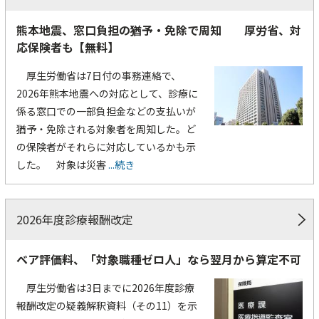
熊本地震、窓口負担の猶予・免除で周知 厚労省、対
応保険者も【無料】
厚生労働省は7日付の事務連絡で、
2026年熊本地震への対応として、診療に
係る窓口での一部負担金などの支払いが
猶予・免除される対象者を周知した。ど
の保険者がそれらに対応しているかも示
した。 対象は災害
...続き
2026年度診療報酬改定
ベア評価料、「対象職種ゼロ人」なら翌月から算定不可
厚生労働省は3日までに2026年度診療
報酬改定の疑義解釈資料（その11）を示