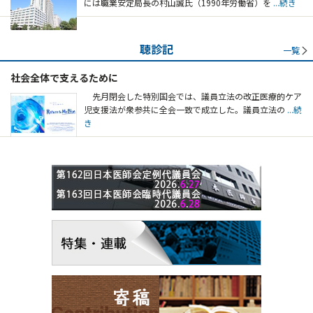
には職業安定局長の村山誠氏（1990年労働省）を
...続き
聴診記
一覧
社会全体で支えるために
先月閉会した特別国会では、議員立法の改正医療的ケア
児支援法が衆参共に全会一致で成立した。議員立法の
...続
き