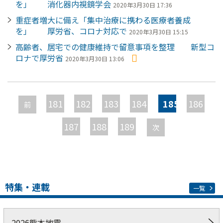
を」 消化器内視鏡学会
2020年3月30日 17:36
重症者増大に備え「集中治療に携わる医療者養成
を」 厚労省、コロナ対応で
2020年3月30日 15:15
高齢者、居宅での健康維持で留意事項を整理 新型コ
ロナで厚労省
2020年3月30日 13:06
ペ
ー
181
182
183
184
185
186
前
ジ
187
188
189
次
特集・連載
一覧
2026熊本地震