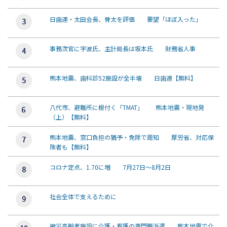
日歯連・太田会長、骨太を評価 要望「ほぼ入った」
事務次官に宇波氏、主計局長は坂本氏 財務省人事
熊本地震、歯科診52施設が全半壊 日歯連【無料】
八代市、避難所に根付く「TMAT」 熊本地震・現地発
（上）【無料】
熊本地震、窓口負担の猶予・免除で周知 厚労省、対応保
険者も【無料】
コロナ定点、1.70に増 7月27日～8月2日
社会全体で支えるために
被災高齢者施設に介護・看護の専門職派遣 熊本地震で介