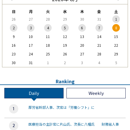
日
月
火
水
木
金
土
26
27
28
29
30
31
1
2
3
4
5
6
7
8
9
10
11
12
13
14
15
16
17
18
19
20
21
22
23
24
25
26
27
28
29
30
31
1
2
3
4
5
Ranking
Daily
Weekly
厚労省幹部人事、次官は「労働シフト」に
医療担当の主計官に片山氏、次長に八幡氏 財務省人事