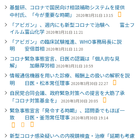
基盤研、コロナで国民向け相談補助システムを提供
中村氏、「今が重要な時期」
2020年3月31日 13:15
「アビガン」、週内にも新型コロナで治験へ 富士フ
イルム富山化学
2020年3月31日 11:21
「アビガン」の臨床試験推進、WHO事務局長に説
明 安倍首相
2020年3月31日 11:20
コロナ緊急事態宣言、日医の認識は「個人的な見
解」 加藤厚労相
2020年3月31日 10:59
情報通信機器を用いた診療、報酬上の扱いの解釈を説
明 日医・松本常任理事
2020年3月30日 22:27
自民党合同会議、政府緊急対策への提言を大筋了承
「コロナ対策基金を」
2020年3月30日 20:05
緊急事態宣言「発令する時期」、諮問委でもほぼ一
致 日医・釜萢常任理事
2020年3月30日 19:14
新型コロナ感染疑いへの内視鏡検査・治療「延期も考慮