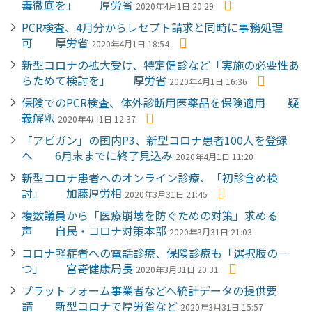
毒徹底を」 厚労省
2020年4月1日 20:29
PCR検査、4月分からレセプト請求と同時に事務処理
可 厚労省
2020年4月1日 18:54
新型コロナの拡大受け、特定健診など「実施の必要性あ
らためて検討を」 厚労省
2020年4月1日 16:36
保険でのPCR検査、体外診断用医薬品を保険適用 疑
義解釈
2020年4月1日 12:37
「アビガン」の国内P3、新型コロナ患者100人を登録
へ 6月末までに終了見込み
2020年4月1日 11:20
新型コロナ患者へのオンライン診療、「初診含め検
討」 加藤厚労相
2020年3月31日 21:45
複数議員から「医療崩壊を防ぐための対策」求める
声 自民・コロナ対策本部
2020年3月31日 21:03
コロナ軽症者への電話診療、保険診療も「選択肢の一
つ」 宮嵜健康局長
2020年3月31日 20:31
プラットフォーム事業者などへ統計データの提供要
請 新型コロナで厚労省など
2020年3月31日 15:57