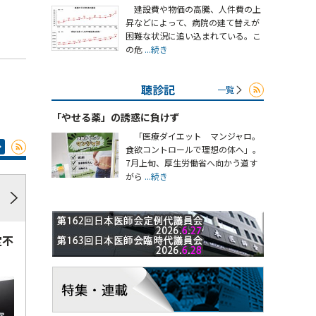
建設費や物価の高騰、人件費の上
昇などによって、病院の建て替えが
困難な状況に追い込まれている。こ
の危
...続き
聴診記
一覧
「やせる薬」の誘惑に負けず
「医療ダイエット マンジャロ。
食欲コントロールで理想の体へ」。
7月上旬、厚生労働省へ向かう道す
がら
...続き
定不