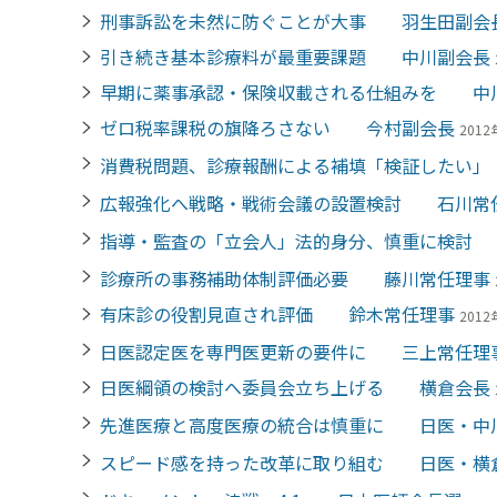
刑事訴訟を未然に防ぐことが大事 羽生田副会
引き続き基本診療料が最重要課題 中川副会長
早期に薬事承認・保険収載される仕組みを 中
ゼロ税率課税の旗降ろさない 今村副会長
2012
消費税問題、診療報酬による補填「検証したい
広報強化へ戦略・戦術会議の設置検討 石川常
指導・監査の「立会人」法的身分、慎重に検討
診療所の事務補助体制評価必要 藤川常任理事
有床診の役割見直され評価 鈴木常任理事
2012
日医認定医を専門医更新の要件に 三上常任理
日医綱領の検討へ委員会立ち上げる 横倉会長
先進医療と高度医療の統合は慎重に 日医・中
スピード感を持った改革に取り組む 日医・横