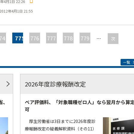
2年4月1日 22:26
2012年4月1日 21:55
74
775
776
777
778
779
…
次
一覧
2026年度診療報酬改定
省、
ベア評価料、「対象職種ゼロ人」なら翌月から算
可
厚生労働省は3日までに2026年度診
療報酬改定の疑義解釈資料（その11）