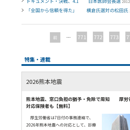
ドキュメント・決戦、4.1 日本医師会長選
201
「全国から信頼を得た」 横倉氏選対の松田氏
ペ
ー
771
772
773
7
…
前
ジ
特集・連載
2026熊本地震
熊本地震、窓口負担の猶予・免除で周知 厚労
対応保険者も【無料】
厚生労働省は7日付の事務連絡で、
2026年熊本地震への対応として、診療