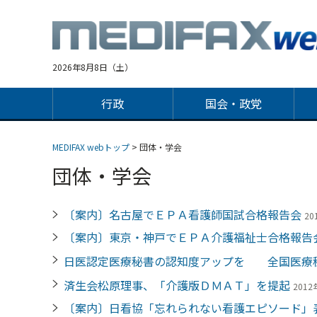
Jump
to
navigation
2026年8月8日（土）
行政
国会・政党
MEDIFAX webトップ
> 団体・学会
団体・学会
〔案内〕名古屋でＥＰＡ看護師国試合格報告会
20
〔案内〕東京・神戸でＥＰＡ介護福祉士合格報告
日医認定医療秘書の認知度アップを 全国医療
済生会松原理事、「介護版ＤＭＡＴ」を提起
2012
〔案内〕日看協「忘れられない看護エピソード」