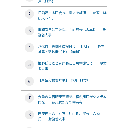
連【無料】
日歯連・太田会長、骨太を評価 要望「ほ
ぼ入った」
事務次官に宇波氏、主計局長は坂本氏 財
務省人事
八代市、避難所に根付く「TMAT」 熊本
地震・現地発（上）【無料】
姫野氏はこども庁長官官房審議官に 厚労
省人事
【厚生労働省辞令】（8月7日付）
会員の災害時安否確認、横浜市医がシステム
開発 被災状況を即時共有
医療担当の主計官に片山氏、次長に八幡
氏 財務省人事