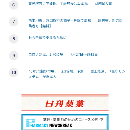
事務次官に宇波氏、主計局長は坂本氏 財務省人事
熊本地震、窓口負担の猶予・免除で周知 厚労省、対応保
険者も【無料】
社会全体で支えるために
コロナ定点、1.70に増 7月27日～8月2日
40年介護DX市場、「2.3倍増」予測 富士経済、「見守りシ
ステム」が急拡大