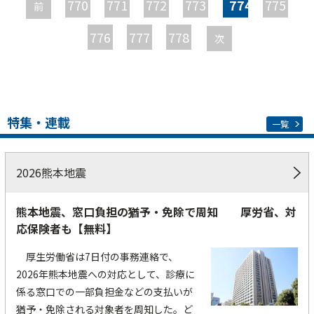
770
771
772
773
774
775
前
ジ
776
777
778
次
特集・連載
一覧
2026熊本地震
熊本地震、窓口負担の猶予・免除で周知 厚労省、対
応保険者も【無料】
厚生労働省は7日付の事務連絡で、
2026年熊本地震への対応として、診療に
係る窓口での一部負担金などの支払いが
猶予・免除される対象者を周知した。ど