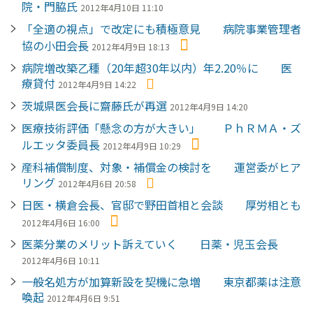
院・門脇氏
2012年4月10日 11:10
「全適の視点」で改定にも積極意見 病院事業管理者
協の小田会長
2012年4月9日 18:13
病院増改築乙種（20年超30年以内）年2.20％に 医
療貸付
2012年4月9日 14:22
茨城県医会長に齋藤氏が再選
2012年4月9日 14:20
医療技術評価「懸念の方が大きい」 ＰｈＲＭＡ・ズ
ルエッタ委員長
2012年4月9日 10:29
産科補償制度、対象・補償金の検討を 運営委がヒア
リング
2012年4月6日 20:58
日医・横倉会長、官邸で野田首相と会談 厚労相とも
2012年4月6日 16:00
医薬分業のメリット訴えていく 日薬・児玉会長
2012年4月6日 10:11
一般名処方が加算新設を契機に急増 東京都薬は注意
喚起
2012年4月6日 9:51