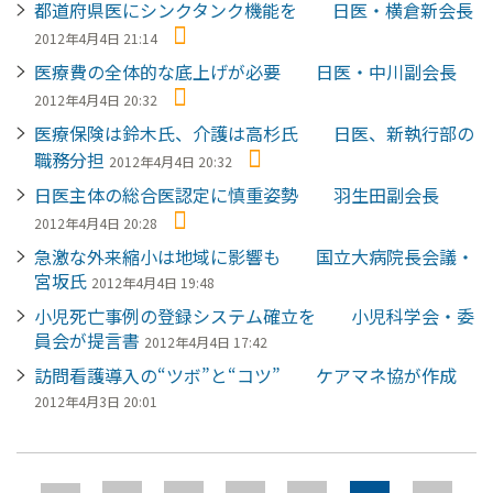
都道府県医にシンクタンク機能を 日医・横倉新会長
2012年4月4日 21:14
医療費の全体的な底上げが必要 日医・中川副会長
2012年4月4日 20:32
医療保険は鈴木氏、介護は高杉氏 日医、新執行部の
職務分担
2012年4月4日 20:32
日医主体の総合医認定に慎重姿勢 羽生田副会長
2012年4月4日 20:28
急激な外来縮小は地域に影響も 国立大病院長会議・
宮坂氏
2012年4月4日 19:48
小児死亡事例の登録システム確立を 小児科学会・委
員会が提言書
2012年4月4日 17:42
訪問看護導入の“ツボ”と“コツ” ケアマネ協が作成
2012年4月3日 20:01
ペ
ー