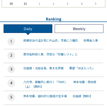
30
31
1
2
3
4
5
Ranking
Daily
Weekly
医療担当の主計官に片山氏、次長に八幡氏 財務省人事
厚労省幹部人事、次官は「労働シフト」に
日歯連・太田会長、骨太を評価 要望「ほぼ入った」
八代市、避難所に根付く「TMAT」 熊本地震・現地発
（上）【無料】
熊本地震、歯科診52施設が全半壊 日歯連【無料】