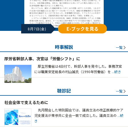
E-ブックを見る
8月7日(金)
時事解説
一覧
厚労省幹部人事、次官は「労働シフト」に
厚生労働省は4日付で、幹部人事を発令した。事務次官
には職業安定局長の村山誠氏（1990年労働省）を
...続き
聴診記
一覧
社会全体で支えるために
先月閉会した特別国会では、議員立法の改正医療的ケア
児支援法が衆参共に全会一致で成立した。議員立法の
...続
き