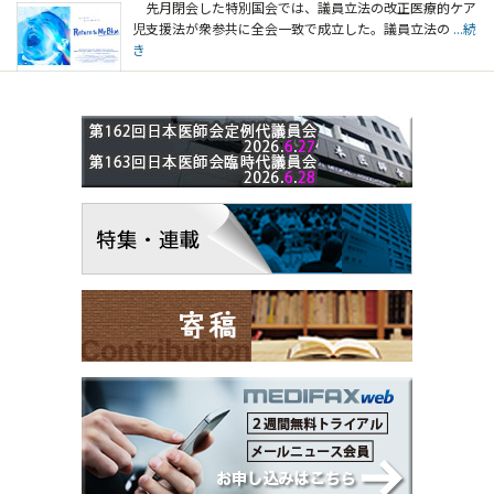
先月閉会した特別国会では、議員立法の改正医療的ケア
児支援法が衆参共に全会一致で成立した。議員立法の
...続
き