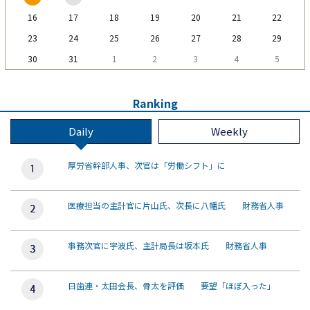
16
17
18
19
20
21
22
23
24
25
26
27
28
29
30
31
1
2
3
4
5
Ranking
Daily
Weekly
厚労省幹部人事、次官は「労働シフト」に
医療担当の主計官に片山氏、次長に八幡氏 財務省人事
事務次官に宇波氏、主計局長は坂本氏 財務省人事
日歯連・太田会長、骨太を評価 要望「ほぼ入った」