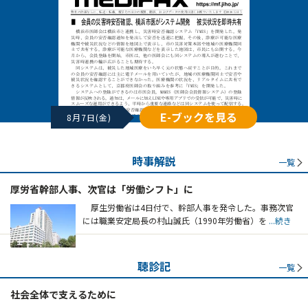
E-ブックを見る
8月7日(金)
時事解説
一覧
厚労省幹部人事、次官は「労働シフト」に
厚生労働省は4日付で、幹部人事を発令した。事務次官
には職業安定局長の村山誠氏（1990年労働省）を
...続き
聴診記
一覧
社会全体で支えるために