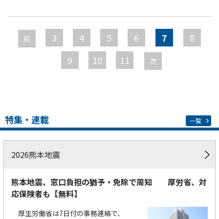
ペ
ー
3
4
5
6
7
8
前
ジ
9
10
11
次
特集・連載
一覧
2026熊本地震
熊本地震、窓口負担の猶予・免除で周知 厚労省、対
応保険者も【無料】
厚生労働省は7日付の事務連絡で、