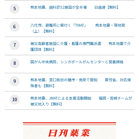
熊本地震、歯科診52施設が全半壊 日歯連【無料】
八代市、避難所に根付く「TMAT」 熊本地震・現地発
（上）【無料】
被災高齢者施設に介護・看護の専門職派遣 熊本地震で介
護団体【無料】
国がん中央病院、シンガポールがんセンターと覚書締結
熊本地震、窓口負担の猶予・免除で周知 厚労省、対応保
険者も【無料】
熊本地震、JMATによる支援活動開始 福岡・宮崎チームが
被災地入り【無料】