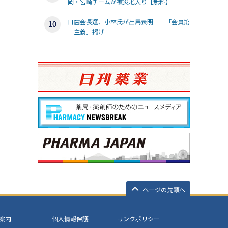
岡・宮崎チームが被災地入り【無料】
日歯会長選、小林氏が出馬表明 「会員第
一主義」掲げ
ページの先頭へ
案内
個人情報保護
リンクポリシー