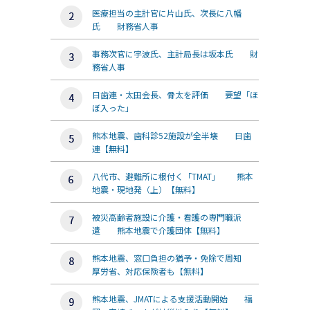
医療担当の主計官に片山氏、次長に八幡
氏 財務省人事
事務次官に宇波氏、主計局長は坂本氏 財
務省人事
日歯連・太田会長、骨太を評価 要望「ほ
ぼ入った」
熊本地震、歯科診52施設が全半壊 日歯
連【無料】
八代市、避難所に根付く「TMAT」 熊本
地震・現地発（上）【無料】
被災高齢者施設に介護・看護の専門職派
遣 熊本地震で介護団体【無料】
熊本地震、窓口負担の猶予・免除で周知
厚労省、対応保険者も【無料】
熊本地震、JMATによる支援活動開始 福