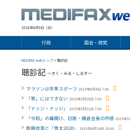
Jump
to
navigation
2026年8月9日（日）
行政
国会・政党
MEDIFAX webトップ
> 聴診記
聴診記
〜きく・みる・しるす〜
マラソンは冬季スポーツ
2019年6月4日 7:00
「零」にはできない
2019年5月28日 7:00
「ナッジ・ナッジ」
2019年5月21日 7:00
「令和」の幕開け、日医・横倉会長の所感
2019年5
医療改革と「骨太2020」
2019年4月24日 20:00