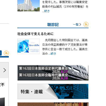
を発令した。事務次官には職業安定
局長の村山誠氏（1990年労働省）を
...続き
聴診記
一覧
社会全体で支えるために
先月閉会した特別国会では、議員
立法の改正医療的ケア児支援法が衆
参共に全会一致で成立した。議員立
法の
...続き
定不