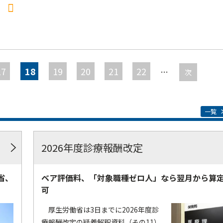
0
17
18
19
20
21
22
…
次
一覧
2026年度診療報酬改定
省、
ベア評価料、「対象職種ゼロ人」なら翌月から算
可
厚生労働省は3日までに2026年度診
療報酬改定の疑義解釈資料（その11）