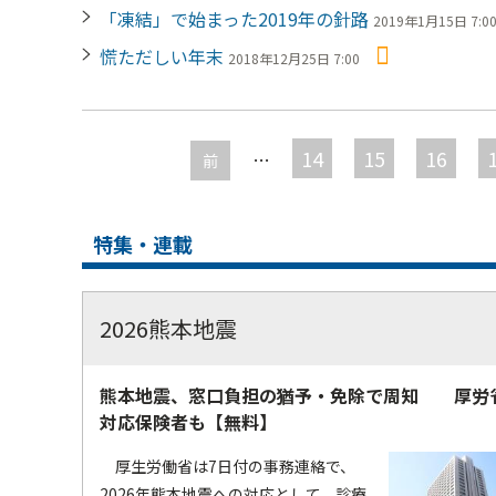
「凍結」で始まった2019年の針路
2019年1月15日 7:0
慌ただしい年末
2018年12月25日 7:00
ペ
ー
14
15
16
…
前
ジ
特集・連載
2026熊本地震
熊本地震、窓口負担の猶予・免除で周知 厚労
対応保険者も【無料】
厚生労働省は7日付の事務連絡で、
2026年熊本地震への対応として、診療