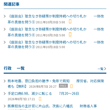
関連記事
《座談会》理念なき弥縫策か制度持続への切り札か 一体改
革の真価を問う⑤
2011年10月20日 5:00
《座談会》理念なき弥縫策か制度持続への切り札か 一体改
革の真価を問う④
2011年10月19日 5:00
《座談会》理念なき弥縫策か制度持続への切り札か 一体改
革の真価を問う③
2011年10月18日 5:00
行政
一覧
一覧
熊本地震、窓口負担の猶予・免除で周知 厚労省、対応保険
FREE
者も【無料】
2026年8月7日 20:27
手足口病6.98、減少に転じる 7月20～26日
2026年8月7日 17:21
医療担当の主計官に片山氏、次長に八幡氏 財務省人事