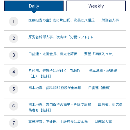
Daily
Weekly
医療担当の主計官に片山氏、次長に八幡氏 財務省人事
厚労省幹部人事、次官は「労働シフト」に
日歯連・太田会長、骨太を評価 要望「ほぼ入った」
八代市、避難所に根付く「TMAT」 熊本地震・現地発
（上）【無料】
熊本地震、歯科診52施設が全半壊 日歯連【無料】
熊本地震、窓口負担の猶予・免除で周知 厚労省、対応保
険者も【無料】
事務次官に宇波氏、主計局長は坂本氏 財務省人事