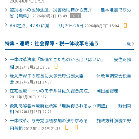
2026年8月7日 17:19
被災地への医師派遣、災害救助費から支弁 熊本地震で厚労
省【無料】
2026年8月7日 16:49
FREE
ARI定点、42.87に減 7月20～26日
2026年8月7日 15:04
特集・連載：社会保障・税一体改革を追う
一覧
一体改革法案「準備できたものから出せばいい」 安住財務
相
2012年3月2日 13:52
歳入庁ＷＴの座長に大塚元厚労副大臣 一体改革調査会役員
会
2012年2月21日 14:37
在宅医療「一つのモデルは佐久総合病院」 岡田副総理
2012年2月20日 21:32
後期高齢者医療廃止法案「理解得られるよう調整」 野田首
相
2012年1月26日 22:21
一体改革、与野党協議参加の決断求める 施政方針演説で野
田首相
2012年1月24日 21:39