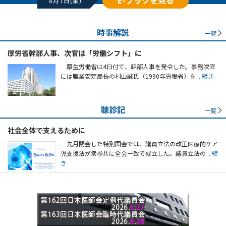
8月7日(金)
時事解説
一覧
厚労省幹部人事、次官は「労働シフト」に
厚生労働省は4日付で、幹部人事を発令した。事務次官
には職業安定局長の村山誠氏（1990年労働省）を
...続き
聴診記
一覧
社会全体で支えるために
先月閉会した特別国会では、議員立法の改正医療的ケア
児支援法が衆参共に全会一致で成立した。議員立法の
...続
き