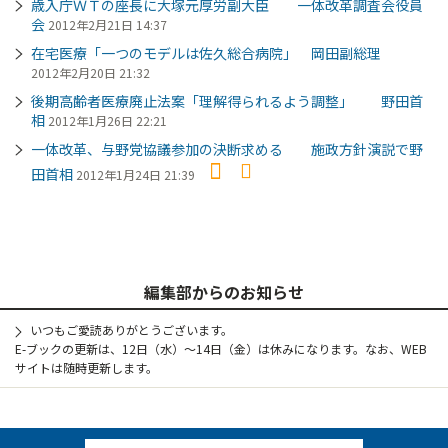
歳入庁ＷＴの座長に大塚元厚労副大臣 一体改革調査会役員
会
2012年2月21日 14:37
在宅医療「一つのモデルは佐久総合病院」 岡田副総理
2012年2月20日 21:32
後期高齢者医療廃止法案「理解得られるよう調整」 野田首
相
2012年1月26日 22:21
一体改革、与野党協議参加の決断求める 施政方針演説で野
田首相
2012年1月24日 21:39
編集部からのお知らせ
いつもご愛読ありがとうございます。
E-ブックの更新は、12日（水）～14日（金）は休みになります。なお、WEB
サイトは随時更新します。