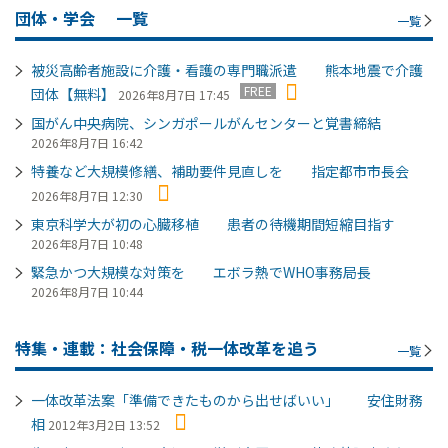
団体・学会
一覧
一覧
被災高齢者施設に介護・看護の専門職派遣 熊本地震で介護
FREE
団体【無料】
2026年8月7日 17:45
国がん中央病院、シンガポールがんセンターと覚書締結
2026年8月7日 16:42
特養など大規模修繕、補助要件見直しを 指定都市市長会
2026年8月7日 12:30
東京科学大が初の心臓移植 患者の待機期間短縮目指す
2026年8月7日 10:48
緊急かつ大規模な対策を エボラ熱でWHO事務局長
2026年8月7日 10:44
特集・連載：社会保障・税一体改革を追う
一覧
一体改革法案「準備できたものから出せばいい」 安住財務
相
2012年3月2日 13:52