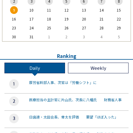
2
3
4
5
6
7
8
9
10
11
12
13
14
15
16
17
18
19
20
21
22
23
24
25
26
27
28
29
30
31
1
2
3
4
5
Ranking
Daily
Weekly
厚労省幹部人事、次官は「労働シフト」に
医療担当の主計官に片山氏、次長に八幡氏 財務省人事
日歯連・太田会長、骨太を評価 要望「ほぼ入った」