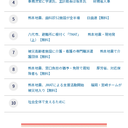
事務次官に宇波氏、主計局長は坂本氏 財務省人事
熊本地震、歯科診52施設が全半壊 日歯連【無料】
八代市、避難所に根付く「TMAT」 熊本地震・現地発
（上）【無料】
被災高齢者施設に介護・看護の専門職派遣 熊本地震で介
護団体【無料】
熊本地震、窓口負担の猶予・免除で周知 厚労省、対応保
険者も【無料】
熊本地震、JMATによる支援活動開始 福岡・宮崎チームが
被災地入り【無料】
社会全体で支えるために