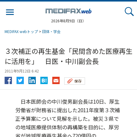
Jump
to
navigation
2026年8月9日（日）
MEDIFAX webトップ
>
団体・学会
３次補正の再生基金「民間含めた医療再生
に活用を」 日医・中川副会長
2011年9月12日 6:42
保存
日本医師会の中川俊男副会長は10日、厚生
労働省が財務省に提出した2011年度第３次補
正予算案について見解を示した。被災３県で
の地域医療提供体制の再構築を目的に、厚労
省が地域医療再生基金へ720億円の...