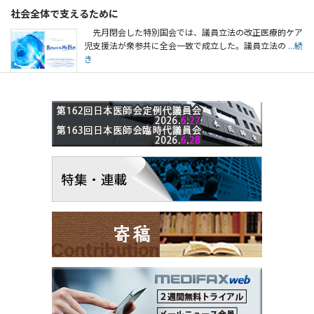
社会全体で支えるために
先月閉会した特別国会では、議員立法の改正医療的ケア
児支援法が衆参共に全会一致で成立した。議員立法の
...続
き