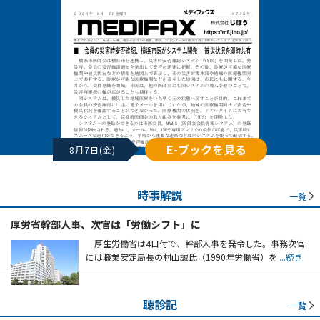
E-ブックを見る
8月7日(金)
時事解説
一覧
厚労省幹部人事、次官は「労働シフト」に
厚生労働省は4日付で、幹部人事を発令した。事務次官
には職業安定局長の村山誠氏（1990年労働省）を
...続き
聴診記
一覧