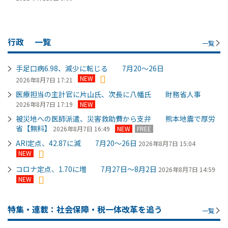
行政
一覧
一覧
手足口病6.98、減少に転じる 7月20～26日
NEW
2026年8月7日 17:21
医療担当の主計官に片山氏、次長に八幡氏 財務省人事
2026年8月7日 17:19
NEW
被災地への医師派遣、災害救助費から支弁 熊本地震で厚労
省【無料】
2026年8月7日 16:49
NEW
FREE
ARI定点、42.87に減 7月20～26日
2026年8月7日 15:04
NEW
コロナ定点、1.70に増 7月27日～8月2日
2026年8月7日 14:59
NEW
特集・連載：社会保障・税一体改革を追う
一覧