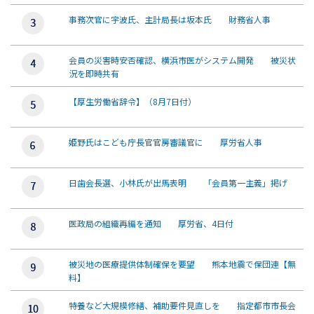
事務次官に宇波氏、主計局長は坂本氏 財務省人事
会員の災害時安否確認、横浜市医がシステム開発 被災状
況を即時共有
【厚生労働省辞令】（8月7日付）
姫野氏はこども庁長官官房審議官に 厚労省人事
日歯会長選、小林氏が出馬表明 「会員第一主義」掲げ
医政局の組織再編を通知 厚労省、4日付
被災地の医療提供体制確保を要望 熊本地震で保団連【無
料】
特養など大規模修繕、補助要件見直しを 指定都市市長会