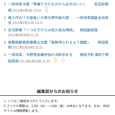
一体改革法案「準備できたものから出せばいい」 安住財務
相
2012年3月2日 13:52
歳入庁ＷＴの座長に大塚元厚労副大臣 一体改革調査会役員
会
2012年2月21日 14:37
在宅医療「一つのモデルは佐久総合病院」 岡田副総理
2012年2月20日 21:32
後期高齢者医療廃止法案「理解得られるよう調整」 野田首
相
2012年1月26日 22:21
一体改革、与野党協議参加の決断求める 施政方針演説で野
田首相
2012年1月24日 21:39
編集部からのお知らせ
いつもご愛読ありがとうございます。
E-ブックの更新は、12日（水）～14日（金）は休みになります。なお、WEB
サイトは随時更新します。