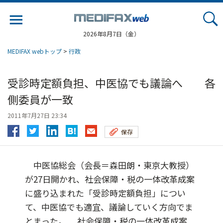
Jump
to
navigation
2026年8月7日（金）
MEDIFAX webトップ
>
行政
受診時定額負担、中医協でも議論へ 各
側委員が一致
2011年7月27日 23:34
保存
中医協総会（会長＝森田朗・東京大教授）
が27日開かれ、社会保障・税の一体改革成案
に盛り込まれた「受診時定額負担」につい
て、中医協でも適宜、議論していく方向でま
とまった。 社会保障・税の一体改革成案...