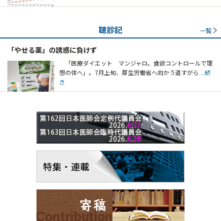
聴診記
一覧
「やせる薬」の誘惑に負けず
「医療ダイエット マンジャロ。食欲コントロールで理
想の体へ」。7月上旬、厚生労働省へ向かう道すがら
...続
き