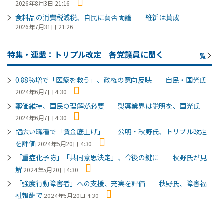
2026年8月3日 21:16
食料品の消費税減税、自民に賛否両論 維新は賛成
2026年7月31日 21:26
特集・連載：トリプル改定 各党議員に聞く
一覧
0.88％増で「医療を救う」、政権の意向反映 自民・国光氏
2024年6月7日 4:30
薬価維持、国民の理解が必要 製薬業界は説明を、国光氏
2024年6月7日 4:30
幅広い職種で「賃金底上げ」 公明・秋野氏、トリプル改定
を評価
2024年5月20日 4:30
「重症化予防」「共同意思決定」、今後の鍵に 秋野氏が見
解
2024年5月20日 4:30
「強度行動障害者」への支援、充実を評価 秋野氏、障害福
祉報酬で
2024年5月20日 4:30