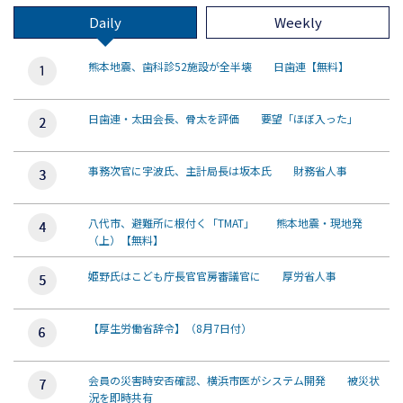
Daily
Weekly
熊本地震、歯科診52施設が全半壊 日歯連【無料】
日歯連・太田会長、骨太を評価 要望「ほぼ入った」
事務次官に宇波氏、主計局長は坂本氏 財務省人事
八代市、避難所に根付く「TMAT」 熊本地震・現地発
（上）【無料】
姫野氏はこども庁長官官房審議官に 厚労省人事
【厚生労働省辞令】（8月7日付）
会員の災害時安否確認、横浜市医がシステム開発 被災状
況を即時共有