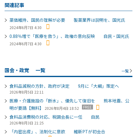
関連記事
薬価維持、国民の理解が必要 製薬業界は説明を、国光氏
2024年6月7日 4:30
0.88％増で「医療を救う」、政権の意向反映 自民・国光氏
2024年6月7日 4:30
国会・政党
一覧
一覧
食料品減税の方針、政府が決定 9月に「大綱」策定へ
2026年8月5日 22:11
医療・介護施設の「断水」、優先して復旧を 熊本地震、公
FREE
明が要請【無料】
2026年8月4日 18:52
食料品消費税の対応、税調会長に一任 自民
2026年8月3日 21:25
「内密出産」、法制化に意欲 維新PTが初会合