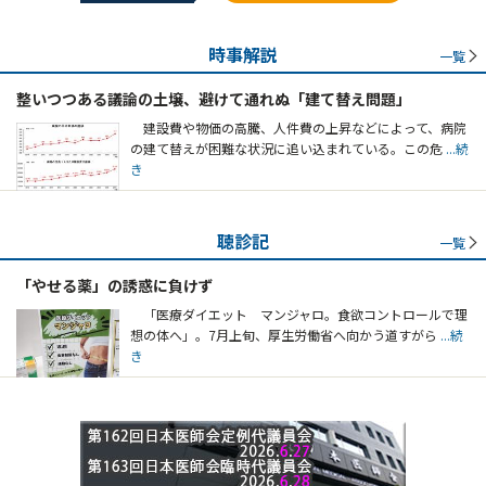
時事解説
一覧
整いつつある議論の土壌、避けて通れぬ「建て替え問題」
建設費や物価の高騰、人件費の上昇などによって、病院
の建て替えが困難な状況に追い込まれている。この危
...続
き
聴診記
一覧
「やせる薬」の誘惑に負けず
「医療ダイエット マンジャロ。食欲コントロールで理
想の体へ」。7月上旬、厚生労働省へ向かう道すがら
...続
き