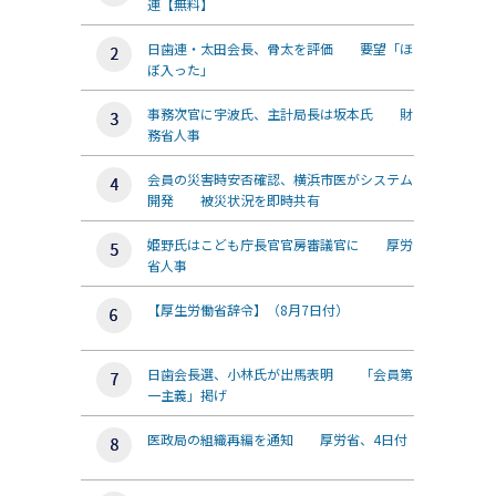
連【無料】
日歯連・太田会長、骨太を評価 要望「ほ
ぼ入った」
事務次官に宇波氏、主計局長は坂本氏 財
務省人事
会員の災害時安否確認、横浜市医がシステム
開発 被災状況を即時共有
姫野氏はこども庁長官官房審議官に 厚労
省人事
【厚生労働省辞令】（8月7日付）
日歯会長選、小林氏が出馬表明 「会員第
一主義」掲げ
医政局の組織再編を通知 厚労省、4日付