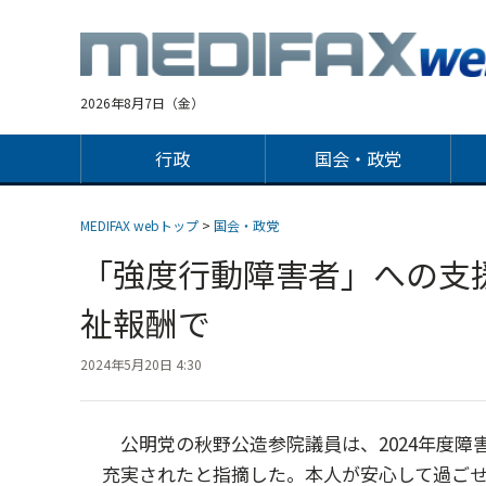
Jump
to
navigation
2026年8月7日（金）
行政
国会・政党
MEDIFAX webトップ
>
国会・政党
「強度行動障害者」への支
祉報酬で
2024年5月20日 4:30
公明党の秋野公造参院議員は、2024年度障
充実されたと指摘した。本人が安心して過ご