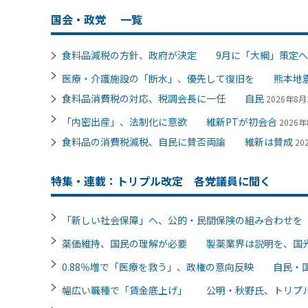
国会・政党
一覧
食料品減税の方針、政府が決定 9月に「大綱」策定へ
医療・介護施設の「断水」、優先して復旧を 熊本地
食料品消費税の対応、税調会長に一任 自民
2026年8月3
「内密出産」、法制化に意欲 維新PTが初会合
2026年
食料品の消費税減税、自民に賛否両論 維新は賛成
20
特集・連載：トリプル改定 各党議員に聞く
「新しい社会保障」へ、公的・民間保険の組み合わせ
薬価維持、国民の理解が必要 製薬業界は説明を、国
0.88％増で「医療を救う」、政権の意向反映 自民・
幅広い職種で「賃金底上げ」 公明・秋野氏、トリプ