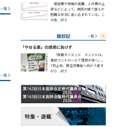
建設費や物価の高騰、人件費の上
一覧
昇などによって、病院の建て替えが
困難な状況に追い込まれている。こ
の危
...続き
聴診記
一覧
「やせる薬」の誘惑に負けず
「医療ダイエット マンジャロ。
食欲コントロールで理想の体へ」。
7月上旬、厚生労働省へ向かう道す
がら
...続き
一覧